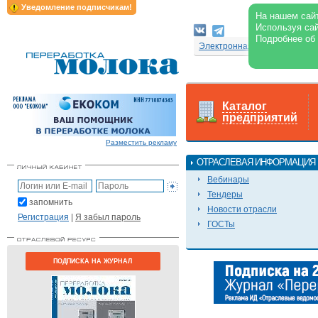
Уведомление подписчикам!
На нашем сайт
Используя сай
Подробнее об
Электронная версия журнал
Каталог
предприятий
Разместить рекламу
ОТРАСЛЕВАЯ ИНФОРМАЦИЯ
Вебинары
Тендеры
запомнить
Новости отрасли
Регистрация
|
Я забыл пароль
ГОСТы
ПОДПИСКА НА ЖУРНАЛ