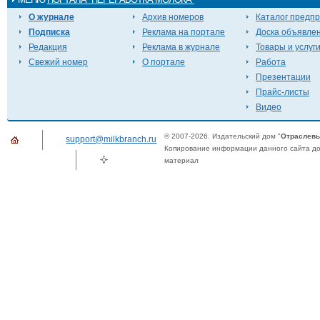
О журнале
Архив номеров
Каталог предп
Подписка
Реклама на портале
Доска объявле
Редакция
Реклама в журнале
Товары и услуг
Свежий номер
О портале
Работа
Презентации
Прайс-листы
Видео
© 2007-2026. Издательский дом "
Отраслевы
support@milkbranch.ru
Копирование информации данного сайта доп
материал