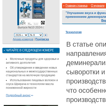
Главная страница
О журнале
"Улучшение вкуса и функ
применением деминерали
Ве
Выпуск №10 2024 г.
Технология
Архив номеров
|
Подписка
В статье оп
ЧИТАЙТЕ В СЛЕДУЮЩЕМ НОМЕРЕ
направлени
Молочные продукты для здоровья и
деминерали
активного долголетия
Об утверждении и введении новых
сыворотки и
национальных и межгосударственных
стандартов на молочную продукцию
производств
Использование пищевых волокон и
соуса Шрирача в технологии масла
пониженной жирности
что особенн
Подробный анонс
производст