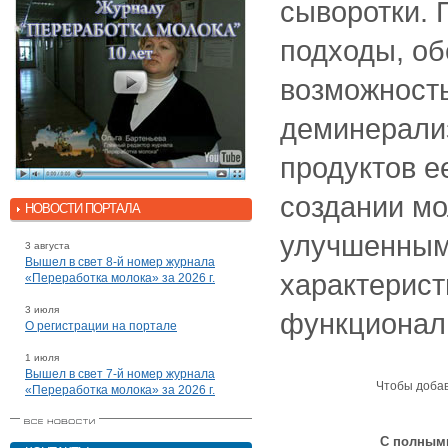
сыворотки. 
подходы, о
возможност
деминерали
продуктов е
создании мо
НОВОСТИ ПОРТАЛА
улучшенным
3 августа
Вышел в свет 8-й номер журнала
характерист
«Переработка молока» за 2026 г.
3 июля
функционал
О регистрации на портале
1 июля
Вышел в свет 7-й номер журнала
Чтобы доба
«Переработка молока» за 2026 г.
С полными