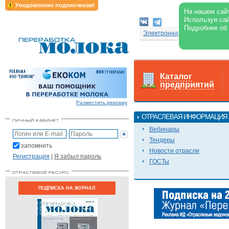
Уведомление подписчикам!
На нашем сайт
Используя сай
Подробнее об
Электронная версия журнал
Каталог
предприятий
Разместить рекламу
ОТРАСЛЕВАЯ ИНФОРМАЦИЯ
Вебинары
Тендеры
запомнить
Новости отрасли
Регистрация
|
Я забыл пароль
ГОСТы
ПОДПИСКА НА ЖУРНАЛ