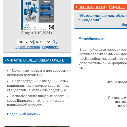
Главная страница
О журнале
"Мезофильные лактобацил
сыроделия"
Ве
Выпуск №10 2024 г.
Микробиология
Архив номеров
|
Подписка
В данной статье проводится
штаммов заквасочных микроорг
Lacticaseibacillus casei, вк
ЧИТАЙТЕ В СЛЕДУЮЩЕМ НОМЕРЕ
дополнительной микрофлоры
сыров.
Молочные продукты для здоровья и
активного долголетия
Об утверждении и введении новых
Чтобы доба
национальных и межгосударственных
стандартов на молочную продукцию
Использование пищевых волокон и
С полными
соуса Шрирача в технологии масла
вы мо
пониженной жирности
на с
Подробный анонс