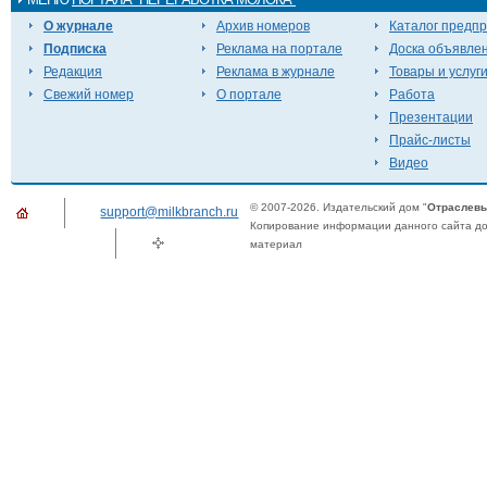
О журнале
Архив номеров
Каталог предп
Подписка
Реклама на портале
Доска объявле
Редакция
Реклама в журнале
Товары и услуг
Свежий номер
О портале
Работа
Презентации
Прайс-листы
Видео
© 2007-2026. Издательский дом "
Отраслевы
support@milkbranch.ru
Копирование информации данного сайта доп
материал