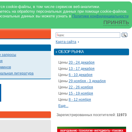
support@milkbranch.ru
ENG
ся cookie-файлы, в том числе сервисов веб-аналитики.
аетесь на обработку персональных данных при помощи cookie-файлов.
Архив номеров
Реклама на портале
Реклама в журнале
О портале
рсональных данных вы можете узнать в
Политике конфиденциальности
ПРИНЯТЬ
ПОИСК ПО ПОРТАЛУ
Презентации
Карта сайта
ОБЗОР РЫНКА
 запросы
ия
Цены
20 - 24 декабря
рминов
Цены
13 - 17 декабря
альная литература
Цены
6 - 10 декабря
Цены
29 ноября - 3 декабря
Цены
22 - 26 ноября
Цены
15 - 19 ноября
Цены
8 - 12 ноября
Еще...
Зарегистрированных посетителей:
11973