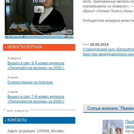
дело. Завоеванные медали 
оправдывать их доверие», 
(бренд «Углече Поле») Анна
Победители конкурса качеств
<<<
28.06.2024
НОВОСТИ ПОРТАЛА
Стародубский сыр «EmandHo
гран-при международного кон
3 августа
Вышел в свет 8-й номер журнала
«Переработка молока» за 2026 г.
3 июля
О регистрации на портале
1 июля
Вышел в свет 7-й номер журнала
«Переработка молока» за 2026 г.
Статьи журнала "Перер
КОНТАКТЫ
Проб
имп
Адрес редакции: 105066, Москва,
Авто