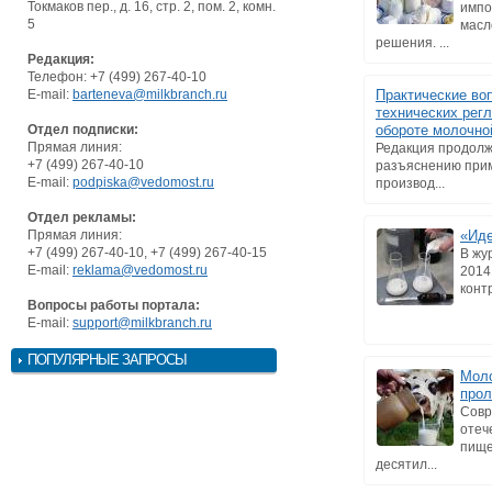
Токмаков пер., д. 16, стр. 2, пом. 2, комн.
импо
5
масл
решения. ...
Редакция:
Телефон: +7 (499) 267-40-10
E-mail:
barteneva@milkbranch.ru
Практические во
технических рег
Отдел подписки:
обороте молочно
Прямая линия:
Редакция продолж
+7 (499) 267-40-10
разъяснению прим
E-mail:
podpiska@vedomost.ru
производ...
Отдел рекламы:
Прямая линия:
«Иде
+7 (499) 267-40-10, +7 (499) 267-40-15
В жу
E-mail:
reklama@vedomost.ru
2014
контр
Вопросы работы портала:
E-mail:
support@milkbranch.ru
ПОПУЛЯРНЫЕ ЗАПРОСЫ
Моло
прол
Совр
отеч
пище
десятил...