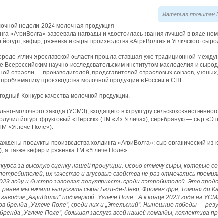
Материал прочитан 5
очной недели-2024 молочная продукция
нга «АгриВолга» завоевала награды и удостоилась звания лучшей в ряде но
йогурт, кефир, ряженка и сыры производства «АгриВолги» и Угличского сыро
 городе Углич Ярославской области прошла ставшая уже традиционной Межд
е Всероссийским научно-исследовательским институтом маслоделия и сыро
ой отрасли — производителей, представителей отраслевых союзов, ученых,
 проблематику производства молочной продукции в России и СНГ.
годный Конкурс качества молочной продукции.
льно-молочного завода (УСМЗ), входящего в структуру сельскохозяйственного
олучил йогурт фруктовый «Персик» (ТМ «Из Углича»), серебряную — сыр «Эте
ТМ «Углече Поле»).
ждены продукты производства холдинга «АгриВолга»: сыр органический из к
), а также кефир и ряженка ТМ «Углече Поле».
урса за высокую оценку нашей продукции. Особо отмечу сыры, которые со
 потребителей, их качество и вкусовые свойства не раз отмечались премия
2023 году и быстро завоевал популярность среди потребителей. Это прод
а: ранее мы начали выпускать сыры Бюш-де-Шевр, Фромаж фре, Томино ди К
заводом „АгриВолги“ под маркой „Углече Поле“. А в конце 2023 года на УС
в бренда „Углече Поле“, среди них и „Этельский“. Нынешние победы — ре
ренда „Углече Поле“, большая заслуга всей нашей команды, коллектива п