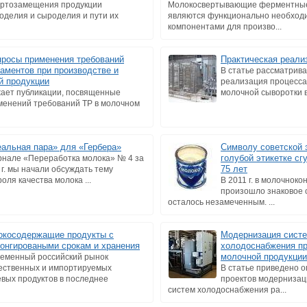
ртозамещения продукции
Молокосвертывающие ферментны
оделия и сыроделия и пути их
являются функционально необхо
компонентами для произво...
просы применения требований
Практическая реали
ламентов при производстве и
В статье рассматрива
й продукции
реализация процесс
ает публикации, посвященные
молочной сыворотки в 
енений требований ТР в молочном
альная пара» для «Гербера»
Символу советской 
голубой этикетке сг
рнале «Переработка молока» № 4 за
75 лет
 г. мы начали обсуждать тему
оля качества молока ...
В 2011 г. в молочнок
произошло знаковое 
осталось незамеченным. ...
косодержащие продукты с
Модернизация сист
онгироваными срокам и хранения
холодоснабжения п
молочной продукции
еменный российский рынок
ественных и импортируемых
В статье приведено 
вых продуктов в последнее
проектов модернизац
систем холодоснабжения ра...