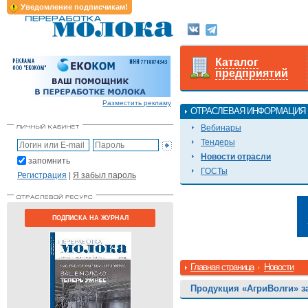
Уведомление подписчикам!
Каталог
предприятий
Разместить рекламу
ОТРАСЛЕВАЯ ИНФОРМАЦИЯ
Вебинары
Тендеры
Новости отрасли
запомнить
ГОСТы
Регистрация
|
Я забыл пароль
ПОДПИСКА НА ЖУРНАЛ
Главная страница
Новости
Продукция «АгриВолги» з