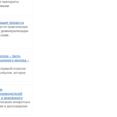
е препараты
димыми
зация процесса
ется практическая
а деминерализации
рамк...
эпохи – бело-
ущенного молока –
онсервной отрасли
событие, которое
ем
роизводителей
 и мороженого
описание конкретных
ии и дооснащения