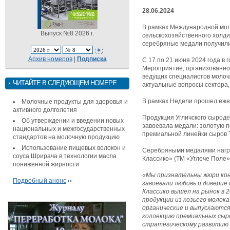
28.06.2024
В рамках Международной мол
Выпуск №8 2026 г.
сельскохозяйственного холди
серебряные медали получили 
Архив номеров
|
Подписка
С 17 по 21 июня 2024 года в
Мероприятие, организованно
ведущих специалистов молочн
ЧИТАЙТЕ В СЛЕДУЮЩЕМ НОМЕРЕ
актуальные вопросы сектора,
В рамках Недели прошел еже
Молочные продукты для здоровья и
активного долголетия
Продукция Угличского сыроде
Об утверждении и введении новых
завоевала медали: золотую п
национальных и межгосударственных
премиальной линейки сыров 
стандартов на молочную продукцию
Использование пищевых волокон и
Серебряными медалями награ
соуса Шрирача в технологии масла
Классико» (ТМ «Углече Поле»
пониженной жирности
«Мы признательны жюри конк
Подробный анонс
завоевали любовь и доверие
Классико вышел на рынок в 
продукции из козьего молок
органические и выпускаются 
коллекцию премиальных сыро
стратегическому развитию б