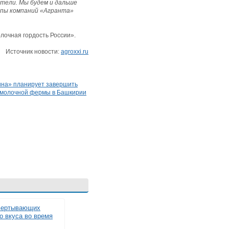
тели. Мы будем и дальше
ппы компаний «Агранта»
лочная гордость России».
Источник новости:
agroxxi.ru
ина» планирует завершить
 молочной фермы в Башкирии
вертывающих
о вкуса во время