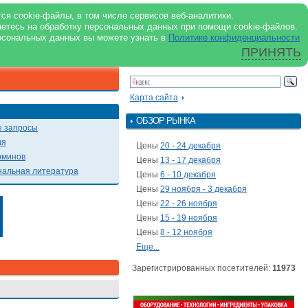
support@milkbranch.ru
ENG
ся cookie-файлы, в том числе сервисов веб-аналитики.
аетесь на обработку персональных данных при помощи cookie-файлов.
Архив номеров
Реклама на портале
Реклама в журнале
О портале
рсональных данных вы можете узнать в
Политике конфиденциальности
ПРИНЯТЬ
ПОИСК ПО ПОРТАЛУ
Презентации
Карта сайта
ОБЗОР РЫНКА
 запросы
ия
Цены
20 - 24 декабря
рминов
Цены
13 - 17 декабря
альная литература
Цены
6 - 10 декабря
Цены
29 ноября - 3 декабря
Цены
22 - 26 ноября
Цены
15 - 19 ноября
Цены
8 - 12 ноября
Еще...
Зарегистрированных посетителей:
11973