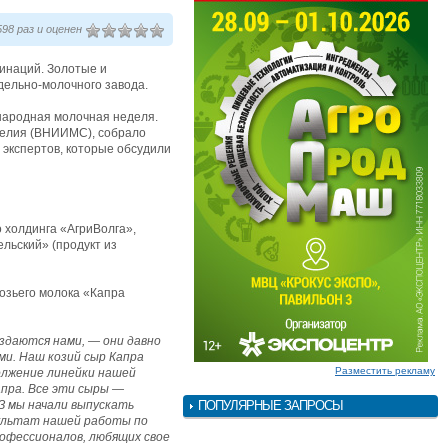
98 раз и оценен
минаций. Золотые и
дельно-молочного завода.
ународная молочная неделя.
делия (ВНИИМС), собрало
 экспертов, которые обсудили
 холдинга «АгриВолга»,
льский» (продукт из
озьего молока «Капра
здаются нами, — они давно
ми. Наш козий сыр Капра
Разместить рекламу
олжение линейки нашей
апра. Все эти сыры —
МЗ мы начали выпускать
ПОПУЛЯРНЫЕ ЗАПРОСЫ
зультат нашей работы по
рофессионалов, любящих свое