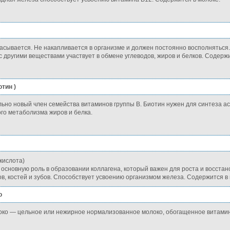
сасывается. Не накапливается в организме и должен постоянно восполняться.
 другими веществами участвует в обмене углеводов, жиров и белков. Содержи
отин )
ьно новый член семейства витаминов группы В. Биотин нужен для синтеза а
го метаболизма жиров и белка.
кислота)
основную роль в образовании коллагена, который важен для роста и восстано
ов, костей и зубов. Способствует усвоению организмом железа. Содержится в
о
ко — цельное или нежирное нормализованное молоко, обогащенное витами