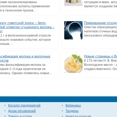
рами проанализированы
ситуацию в мире, акт
ологические аспекты применения
является создание би
я в технологии произв...
олу советской эпохи – бело-
Превращение отходо
бой этикетке сгущенного молока –
Очистка образующихс
ет
напитков сточных во
11 г. в молочноконсервной отрасли
биогазового оборудов
зошло знаковое событие, которое
нным. ...
сификация молока и молочных
Новые страницы о В
уктов
К 175-летию Н. В. Ве
мы фальсификации молока за
Вологодское масло –
едние 2–3 года практически не
сладкосливочного. Осо
нились. Однако появились новые...
Каталог предприятий
Вебинары
Доска объявлений
Тендеры
Товары и услуги
Новости отрасли