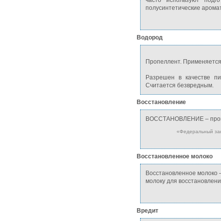
часто используют подг
полусинтетические арома
Водород
Пропеллент. Применяется 
Разрешен в качестве пи
Считается безвредным.
Восстановление
ВОССТАНОВЛЕНИЕ – процес
«Федеральный зако
Восстановленное молоко
Восстановленное молоко —
молоку для восстановлени
Вредит