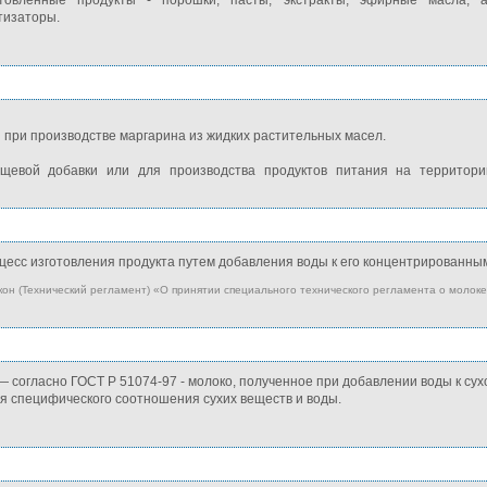
отовленные продукты - порошки, пасты, экстракты, эфирные масла, 
тизаторы.
при производстве маргарина из жидких растительных масел.
щевой добавки или для производства продуктов питания на территори
с изготовления продукта путем добавления воды к его концентрированн
н (Технический регламент) «О принятии специального технического регламента о молоке,
 согласно ГОСТ Р 51074-97 - молоко, полученное при добавлении воды к су
я специфического соотношения сухих веществ и воды.