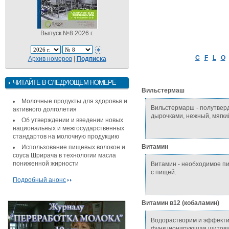
Выпуск №8 2026 г.
C
F
L
O
Архив номеров
|
Подписка
ЧИТАЙТЕ В СЛЕДУЮЩЕМ НОМЕРЕ
Вильстермаш
Молочные продукты для здоровья и
Вильстермарш - полутверд
активного долголетия
дырочками, нежный, мягкий
Об утверждении и введении новых
национальных и межгосударственных
стандартов на молочную продукцию
Витамин
Использование пищевых волокон и
соуса Шрирача в технологии масла
пониженной жирности
Витамин - необходимое пи
с пищей.
Подробный анонс
Витамин в12 (кобаламин)
Водорастворим и эффектив
функционирующая щитовид