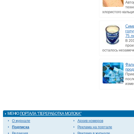
Авто
техн
хлористого кальци
Симв
голу
75 л
В 20
прои
осталось незамече
Фаль
прод
Прие
посл
изме
МЕНЮ
ПОРТАЛА "ПЕРЕРАБОТКА МОЛОКА"
О журнале
Архив номеров
Подписка
Реклама на портале
Редакция
Реклама в журнале