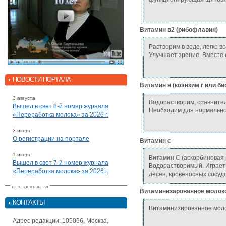
Витамин в2 (рибофлавин)
Растворим в воде, легко в
Улучшает зрение. Вместе с
НОВОСТИ ПОРТАЛА
Витамин н (коэнзим r или би
3 августа
Водорастворим, сравнител
Вышел в свет 8-й номер журнала
Необходим для нормально
«Переработка молока» за 2026 г.
3 июля
О регистрации на портале
Витамин с
1 июля
Витамин С (аскорбиновая 
Вышел в свет 7-й номер журнала
Водорастворимый. Играет 
«Переработка молока» за 2026 г.
десен, кровеносных сосуд
Витаминизарованное молок
КОНТАКТЫ
Витаминизированное моло
Адрес редакции: 105066, Москва,