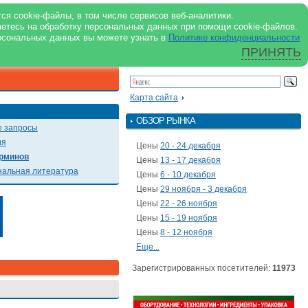
support@milkbranch.ru
ENG
ся cookie-файлы, в том числе сервисов веб-аналитики.
аетесь на обработку персональных данных при помощи cookie-файлов.
Архив номеров
Реклама на портале
Реклама в журнале
О портале
рсональных данных вы можете узнать в
Политике конфиденциальности
ПРИНЯТЬ
ПОИСК ПО ПОРТАЛУ
Презентации
Карта сайта
ОБЗОР РЫНКА
 запросы
ия
Цены
20 - 24 декабря
рминов
Цены
13 - 17 декабря
альная литература
Цены
6 - 10 декабря
Цены
29 ноября - 3 декабря
Цены
22 - 26 ноября
Цены
15 - 19 ноября
Цены
8 - 12 ноября
Еще...
Зарегистрированных посетителей:
11973