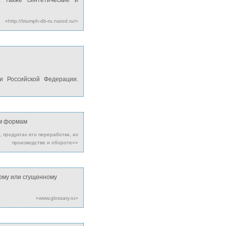
а также синтетические и
«http://triumph-db-ru.narod.ru/»
и Российской Федерации.
ым формам
 продуктах его переработки, их
производстве и обороте»»
хому или сгущенному
«www.glossary.ru»