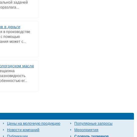
уальной задачей
оразлага...
в в деньги
я в производстве
д с помощью
ания может с...
ологодском масле
рещагина
 разновидность
бенностью ег...
Цены на молочную продукцию
Популярные запросы
Новости компаний
Мероприятия
Публикации
Словарь терминов