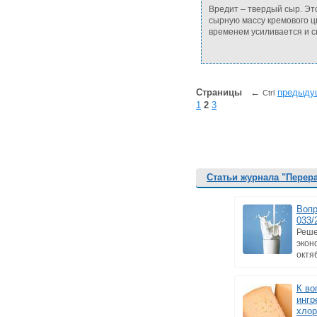
Вредит – твердый сыр. Эт
сырную массу кремового ц
временем усиливается и 
Страницы
←
предыду
Ctrl
1
2
3
Статьи журнала "Перер
Вопр
033/
Реше
экон
октяб
К во
ингр
хлор