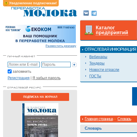
Уведомление подписчикам!
Каталог
предприятий
Разместить рекламу
ОТРАСЛЕВАЯ ИНФОРМАЦИЯ
Вебинары
Тендеры
Новости отрасли
запомнить
ГОСТы
Регистрация
|
Я забыл пароль
ПОДПИСКА НА ЖУРНАЛ
Главная страница
Словарь
Словарь