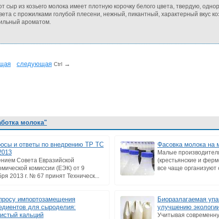
от сыр из козьего молока имеет плотную корочку белого цвета, твердую, одн
вета с прожилками голубой плесени, нежный, пикантный, характерный вкус ко
сильный ароматом.
щая
cледующая
→
Ctrl
аботка молока"
осы и ответы по внедрению ТР ТС
Фасовка молока на 
2013
Малые производител
нием Совета Евразийской
(крестьянские и ферм
омической комиссии (ЕЭК) от 9
все чаще организуют 
ря 2013 г. № 67 принят Техническ...
просу импортозамещения
Биоразлагаемая упак
едиентов для сыроделия:
улучшению экологи
истый кальций
Учитывая современну