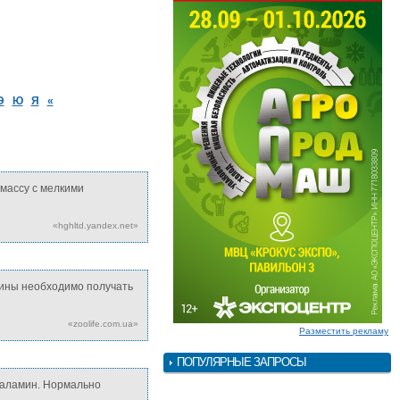
Э
Ю
Я
«
 массу с мелкими
«hghltd.yandex.net»
мины необходимо получать
«zoolife.com.ua»
Разместить рекламу
ПОПУЛЯРНЫЕ ЗАПРОСЫ
обаламин. Нормально