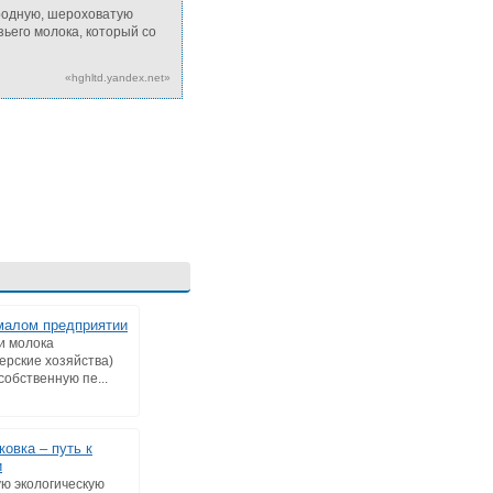
ородную, шероховатую
зьего молока, который со
«hghltd.yandex.net»
малом предприятии
и молока
ерские хозяйства)
собственную пе...
овка – путь к
и
ю экологическую