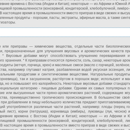
евние времена с Востока (Индии и Китая); некоторые — из Африки и Южной 
ищевой промышленности (консервной, кондитерской, хлебобулочной, ликёро-в
В настоящее время в промышленности вместо приправ в виде свежих и высу
вленные продукты - порошки, пасты, экстракты, эфирные масла, а также синт
тизаторы.
е или приправы — химические вещества, отдельные части биологических
и, предназначенные для улучшения вкусовых и ароматических качеств пр
. * Вкусовые добавки могут способствовать улучшению переваривания и
го хранения. * К приправам относятся пряности, соль, сахар, некоторые аро
одукты (кетчуп, горчица, хрен) и масляные смеси (масло с горчицей, зелёное, 
тва, например глутамат натрия, разбавленная водой уксусная эссенция, л
ральными продуктами и синтетическими веществми. Натуральные продукты
корневища), так и засушенном, растёртом в порошок виде; используют и м
да, но и повышают его калорийность. Некоторые вкусовые добавки стандарти
пециальную категорию - пищевые добавки. Одними их самых популярных 
жие или высушенные части пряно-ароматических растений, содержащие жгу
ства, преимущественно тропического происхождения. В большинстве сво
о при добавлении в пищу небольшого количества придают приготавливаемом
еций употребляются различные части растений, например: плоды (перец го
овый лист), корни (петрушка), корневища (имбирь), луковицы (лук, чеснок)
древние времена с Востока (Индии и Китая); некоторые — из Африки и 
пищевой промышленности (консервной, кондитерской, хлебобулочной, лик
В настоящее время в промышленности вместо приправ в виде свежих и выс