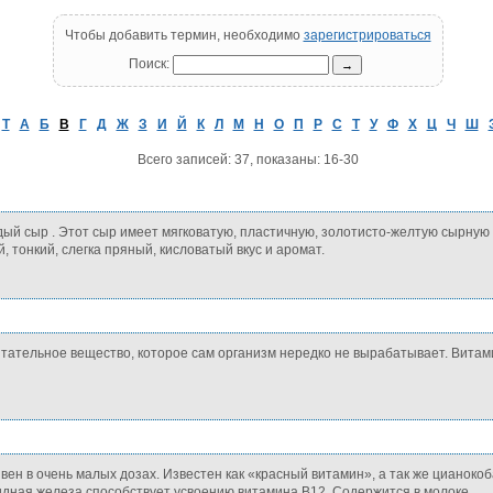
Чтобы добавить термин, необходимо
зарегистрироваться
Поиск:
T
А
Б
В
Г
Д
Ж
З
И
Й
К
Л
М
Н
О
П
Р
С
Т
У
Ф
Х
Ц
Ч
Ш
Всего записей: 37, показаны: 16-30
ый сыр . Этот сыр имеет мягковатую, пластичную, золотисто-желтую сырную
, тонкий, слегка пряный, кисловатый вкус и аромат.
тательное вещество, которое сам организм нередко не вырабатывает. Вита
ен в очень малых дозах. Известен как «красный витамин», а так же цианок
ная железа способствует усвоению витамина В12. Содержится в молоке.