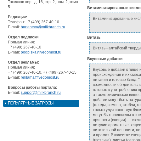
Токмаков пер., д. 16, стр. 2, пом. 2, комн.
5
Витаминизированные кисло
Редакция:
Витаминизированные кисл
Телефон: +7 (499) 267-40-10
E-mail:
barteneva@milkbranch.ru
Отдел подписки:
Витязь
Прямая линия:
+7 (499) 267-40-10
Витязь - алтайский тверд
E-mail:
podpiska@vedomost.ru
Вкусовые добавки
Отдел рекламы:
Прямая линия:
Вкусовые добавки к пище 
+7 (499) 267-40-10, +7 (499) 267-40-15
происхождения и их смеси
E-mail:
reklama@vedomost.ru
питания и готовых блюд. 
возможности её длительно
Вопросы работы портала:
готовые к употреблению про
E-mail:
support@milkbranch.ru
а также химические вещес
добавки могут быть натур
ПОПУЛЯРНЫЕ ЗАПРОСЫ
(плоды, семена, стебли, к
только улучшают вкус блю
могут быть включены в сп
пряности (специи) — свеж
летучие ароматные вещес
питательной ценности, но
и аромат. В качестве спе
(гвоздика), листья (лавров