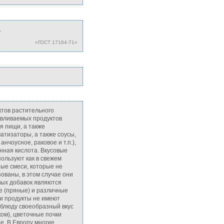
.
«ГОСТ 17164-71»
ктов растительного
авливаемых продуктов
я пищи, а также
атизаторы, а также соусы,
нчоусное, раковое и т.п.),
нная кислота. Вкусовые
ользуют как в свежем
ные смеси, которые не
ованы, в этом случае они
вых добавок являются
е (пряные) и различные
и продукты не имеют
 блюду своеобразный вкус
ом), цветочные почки
ие. В Европу многие