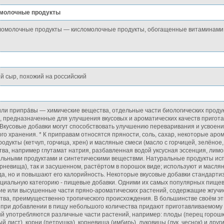
молочные продукты
омолочные продукты — кисломолочные продукты, обогащенные витаминами
ый сыр, похожий на российский
или припра́вы — химические вещества, отдельные части биологических проду
, предназначенные для улучшения вкусовых и ароматических качеств пригот
* Вкусовые добавки могут способствовать улучшению переваривания и усвоени
го хранения. * К приправам относятся пряности, соль, сахар, некоторые аром
дукты (кетчуп, горчица, хрен) и масляные смеси (масло с горчицей, зелёное, а
тва, например глутамат натрия, разбавленная водой уксусная эссенция, лимо
альными продуктами и синтетическими веществми. Натуральные продукты исп
орневища), так и засушенном, растёртом в порошок виде; используют и масля
да, но и повышают его калорийность. Некоторые вкусовые добавки стандартиз
ециальную категорию - пищевые добавки. Одними их самых популярных пище
ие или высушенные части пряно-ароматических растений, содержащие жгучи
тва, преимущественно тропического происхождения. В большинстве своём эт
 при добавлении в пищу небольшого количества придают приготавливаемому
ций употребляются различные части растений, например: плоды (перец горошк
ый лист), корни (петрушка), корневища (имбирь), луковицы (лук, чеснок) и друг