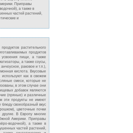
Америки. Приправы
одочной), а также в
шенных частей растений,
етические и
 продуктов растительного
иготавливаемых продуктов
 усвоения пищи, а также
матизаторы, а также соусы,
анчоусное, раковое и т.п.),
имонная кислота. Вкусовые
 используют как в свежем
асляные смеси, которые не
зованы, в этом случае они
пищевых добавок являются
чие (пряные) и различные
ём эти продукты не имеют
у блюду своеобразный вкус
рошком), цветочные почки
 и другие. В Европу многие
Южной Америки. Приправы
ёро-водочной), а также в
ушенных частей растений,