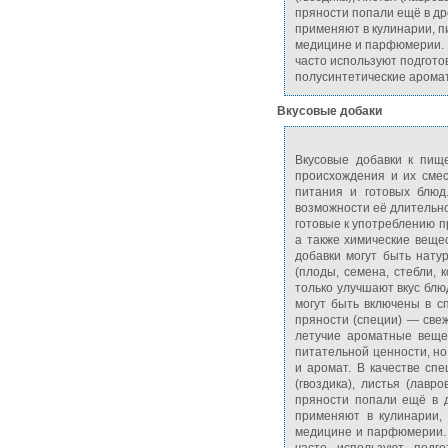
пряности попали ещё в др
применяют в кулинарии, п
медицине и парфюмерии. 
часто используют подгото
полусинтетические арома
Вкусовые добаки
Вкусовые добавки к пищ
происхождения и их смес
питания и готовых блюд
возможности её длительно
готовые к употреблению пр
а также химические вещес
добавки могут быть нату
(плоды, семена, стебли, 
только улучшают вкус блю
могут быть включены в с
пряности (специи) — све
летучие ароматные веще
питательной ценности, н
и аромат. В качестве сп
(гвоздика), листья (лавр
пряности попали ещё в 
применяют в кулинарии, 
медицине и парфюмерии. 