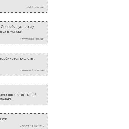
«Molprom.ru»
 Способствует росту.
тся в молоке.
«www.molprom.ru»
скорбиновой кислоты.
«www.molprom.ru»
вления клеток тканей,
 молоке.
нами
«ГОСТ 17164-71»