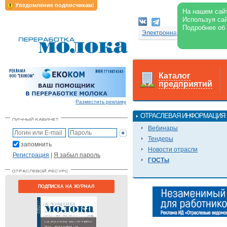
Уведомление подписчикам!
На нашем сайт
Используя сай
Подробнее об
Электронная версия журнал
Каталог
предприятий
Разместить рекламу
ОТРАСЛЕВАЯ ИНФОРМАЦИЯ
Вебинары
Тендеры
запомнить
Новости отрасли
Регистрация
|
Я забыл пароль
ГОСТы
ПОДПИСКА НА ЖУРНАЛ