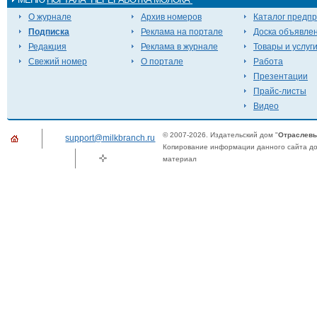
О журнале
Архив номеров
Каталог предп
Подписка
Реклама на портале
Доска объявле
Редакция
Реклама в журнале
Товары и услуг
Свежий номер
О портале
Работа
Презентации
Прайс-листы
Видео
© 2007-2026. Издательский дом "
Отраслевы
support@milkbranch.ru
Копирование информации данного сайта доп
материал