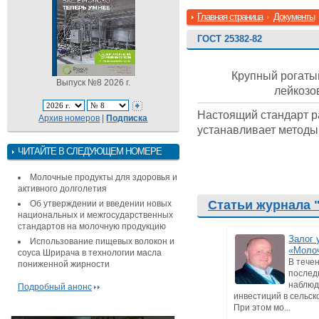
Главная страница
Документы
ГОСТ 25382-82
Крупный рогатый
Выпуск №8 2026 г.
лейкоз
Настоящий стандарт р
Архив номеров
|
Подписка
устанавливает методы
ЧИТАЙТЕ В СЛЕДУЮЩЕМ НОМЕРЕ
Молочные продукты для здоровья и
активного долголетия
Статьи журнала 
Об утверждении и введении новых
национальных и межгосударственных
стандартов на молочную продукцию
Залог 
Использование пищевых волокон и
«Моло
соуса Шрирача в технологии масла
В тече
пониженной жирности
послед
наблюд
Подробный анонс
инвестиций в сельск
При этом мо...