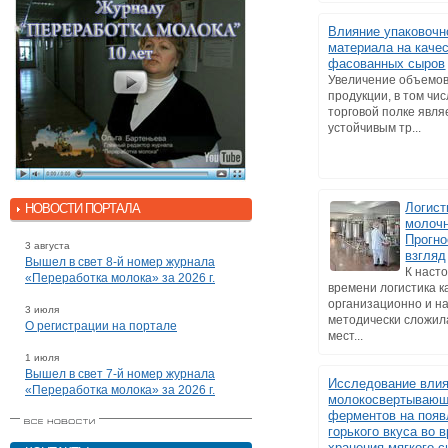
Влияние упаковочн
материала на каче
фасованных сыров
Увеличение объемо
продукции, в том чис
торговой полке явля
устойчивым тр...
Логист
НОВОСТИ ПОРТАЛА
молочн
Прогно
3 августа
взгляд
Вышел в свет 8-й номер журнала
К наст
«Переработка молока» за 2026 г.
времени логистика к
организационно и н
3 июля
методически сложил
О регистрации на портале
мест...
1 июля
Вышел в свет 7-й номер журнала
Исследование вли
«Переработка молока» за 2026 г.
молокосвертываю
ферментов на появ
горького вкуса во 
хранения мягкого 