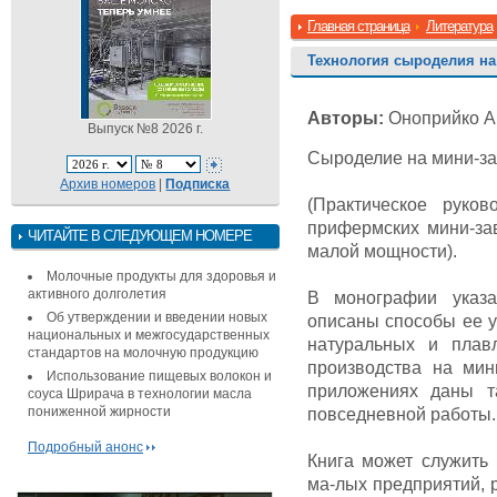
Главная страница
Литература
Технология cыроделия на
Авторы:
Оноприйко А.
Выпуск №8 2026 г.
Сыроделие на мини-за
Архив номеров
|
Подписка
(Практическое руко
прифермских мини-за
ЧИТАЙТЕ В СЛЕДУЮЩЕМ НОМЕРЕ
малой мощности).
Молочные продукты для здоровья и
активного долголетия
В монографии указа
Об утверждении и введении новых
описаны способы ее 
национальных и межгосударственных
натуральных и плав
стандартов на молочную продукцию
производства на мин
Использование пищевых волокон и
приложениях даны т
соуса Шрирача в технологии масла
пониженной жирности
повседневной работы.
Подробный анонс
Книга может служить 
ма-лых предприятий, 