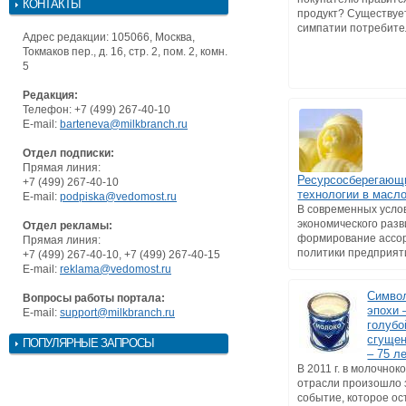
КОНТАКТЫ
продукт? Существуе
симпатии потребител
Адрес редакции: 105066, Москва,
Токмаков пер., д. 16, стр. 2, пом. 2, комн.
5
Редакция:
Телефон: +7 (499) 267-40-10
E-mail:
barteneva@milkbranch.ru
Отдел подписки:
Прямая линия:
Ресурсосберегающ
+7 (499) 267-40-10
технологии в масл
E-mail:
podpiska@vedomost.ru
В современных усло
экономического раз
Отдел рекламы:
формирование ассо
Прямая линия:
политики предприятия
+7 (499) 267-40-10, +7 (499) 267-40-15
E-mail:
reklama@vedomost.ru
Символ
Вопросы работы портала:
эпохи 
E-mail:
support@milkbranch.ru
голубо
сгущен
ПОПУЛЯРНЫЕ ЗАПРОСЫ
– 75 л
В 2011 г. в молочно
отрасли произошло 
событие, которое ос