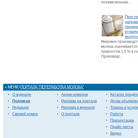
незамеченным. ...
Персп
напра
перера
втори
молоч
Мировое производст
молока оценивается 
приростом 1,5 % в го
Производс...
МЕНЮ
ПОРТАЛА "ПЕРЕРАБОТКА МОЛОКА"
О журнале
Архив номеров
Каталог предп
Подписка
Реклама на портале
Доска объявле
Редакция
Реклама в журнале
Товары и услуг
Свежий номер
О портале
Работа
Презентации
Прайс-листы
Видео