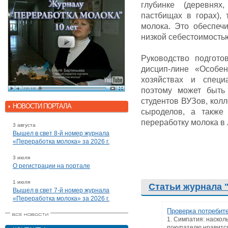
глубинке (деревнях
пастбищах в горах), 
молока. Это обеспеч
низкой себестоимость
Руководство подгото
дисцип-лине «Особе
хозяйствах и специ
поэтому может быть 
студентов ВУЗов, кол
НОВОСТИ ПОРТАЛА
сыроделов, а также 
переработку молока в
3 августа
Вышел в свет 8-й номер журнала
«Переработка молока» за 2026 г.
3 июля
О регистрации на портале
1 июля
Статьи журнала 
Вышел в свет 7-й номер журнала
«Переработка молока» за 2026 г.
Проверка потребит
1. Симпатия: наскол
покупателю нравитс