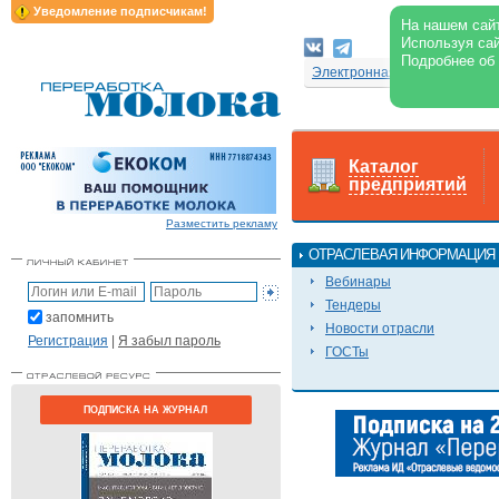
Уведомление подписчикам!
На нашем сайт
Используя сай
Подробнее об
Электронная версия журнал
Каталог
предприятий
Разместить рекламу
ОТРАСЛЕВАЯ ИНФОРМАЦИЯ
Вебинары
Тендеры
запомнить
Новости отрасли
Регистрация
|
Я забыл пароль
ГОСТы
ПОДПИСКА НА ЖУРНАЛ