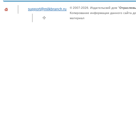
© 2007-2026. Издательский дом "
Отраслевы
support@milkbranch.ru
Копирование информации данного сайта доп
материал