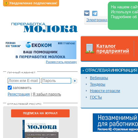
Уведомление подписчикам!
На нашем сайт
Используя сай
Подробнее об
Электронная версия журнал
Каталог
предприятий
Разместить рекламу
ОТРАСЛЕВАЯ ИНФОРМАЦИЯ
Вебинары
Тендеры
запомнить
Новости отрасли
Регистрация
|
Я забыл пароль
ГОСТы
ПОДПИСКА НА ЖУРНАЛ