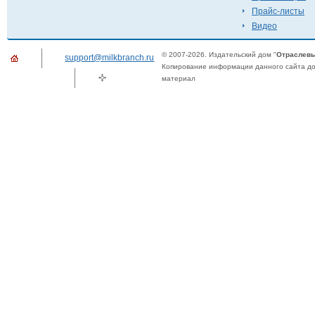
Прайс-листы
Видео
© 2007-2026. Издательский дом "
Отраслевы
support@milkbranch.ru
Копирование информации данного сайта доп
материал