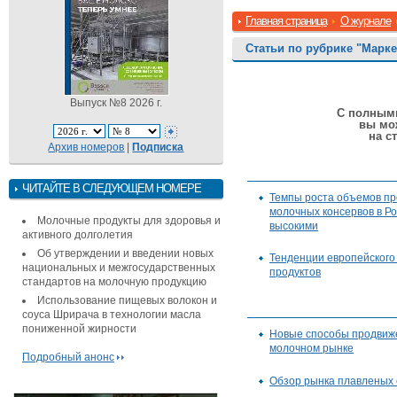
Главная страница
О журнале
Статьи по рубрике "Марке
Выпуск №8 2026 г.
С полными
вы мо
на с
Архив номеров
|
Подписка
ЧИТАЙТЕ В СЛЕДУЮЩЕМ НОМЕРЕ
Темпы роста объемов пр
молочных консервов в Р
Молочные продукты для здоровья и
высокими
активного долголетия
Об утверждении и введении новых
Тенденции европейского
национальных и межгосударственных
продуктов
стандартов на молочную продукцию
Использование пищевых волокон и
соуса Шрирача в технологии масла
пониженной жирности
Новые способы продвиж
молочном рынке
Подробный анонс
Обзор рынка плавленых