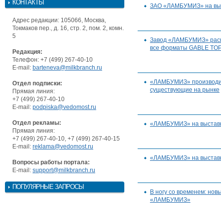
КОНТАКТЫ
ЗАО «ЛАМБУМИЗ» на выс
Адрес редакции: 105066, Москва,
Токмаков пер., д. 16, стр. 2, пом. 2, комн.
5
Завод «ЛАМБУМИЗ» расш
все форматы GABLE TOP
Редакция:
Телефон: +7 (499) 267-40-10
E-mail:
barteneva@milkbranch.ru
«ЛАМБУМИЗ» производит
Отдел подписки:
существующие на рынке
Прямая линия:
+7 (499) 267-40-10
E-mail:
podpiska@vedomost.ru
Отдел рекламы:
«ЛАМБУМИЗ» на выставк
Прямая линия:
+7 (499) 267-40-10, +7 (499) 267-40-15
E-mail:
reklama@vedomost.ru
«ЛАМБУМИЗ» на выстав
Вопросы работы портала:
E-mail:
support@milkbranch.ru
ПОПУЛЯРНЫЕ ЗАПРОСЫ
В ногу со временем: нов
«ЛАМБУМИЗ»