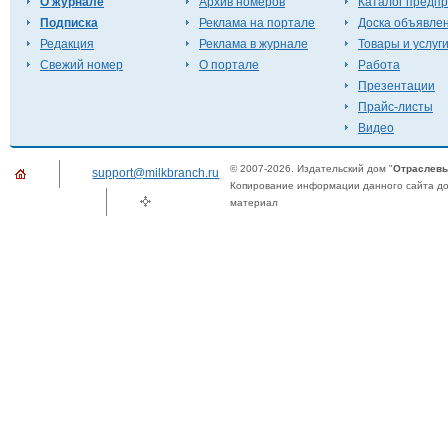
О журнале
Архив номеров
Каталог предп
Подписка
Реклама на портале
Доска объявле
Редакция
Реклама в журнале
Товары и услуг
Свежий номер
О портале
Работа
Презентации
Прайс-листы
Видео
© 2007-2026. Издательский дом "
Отраслевы
support@milkbranch.ru
Копирование информации данного сайта доп
материал