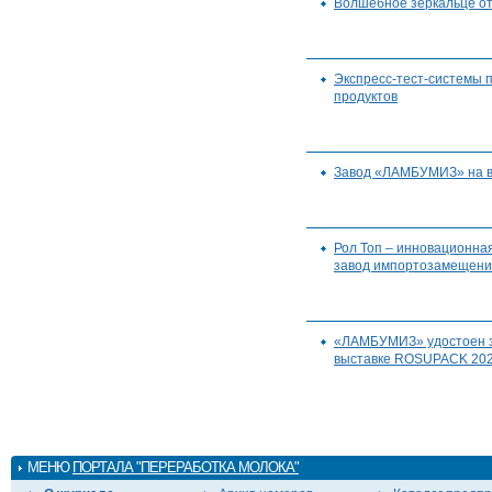
Волшебное зеркальце 
Экспресс-тест-системы 
продуктов
Завод «ЛАМБУМИЗ» на 
Рол Топ – инновационная
завод импортозамещен
«ЛАМБУМИЗ» удостоен з
выставке ROSUPACK 20
МЕНЮ
ПОРТАЛА "ПЕРЕРАБОТКА МОЛОКА"