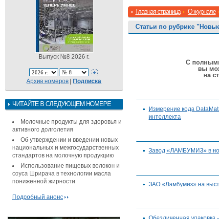
Главная страница
О журнале
Статьи по рубрике "Новые
Выпуск №8 2026 г.
С полными
вы мо
на с
Архив номеров
|
Подписка
ЧИТАЙТЕ В СЛЕДУЮЩЕМ НОМЕРЕ
Измерение кода DataMatr
интеллекта
Молочные продукты для здоровья и
активного долголетия
Об утверждении и введении новых
национальных и межгосударственных
Завод «ЛАМБУМИЗ» в но
стандартов на молочную продукцию
Использование пищевых волокон и
соуса Шрирача в технологии масла
пониженной жирности
ЗАО «Ламбумиз» на выс
Подробный анонс
Обезличенная упаковка 