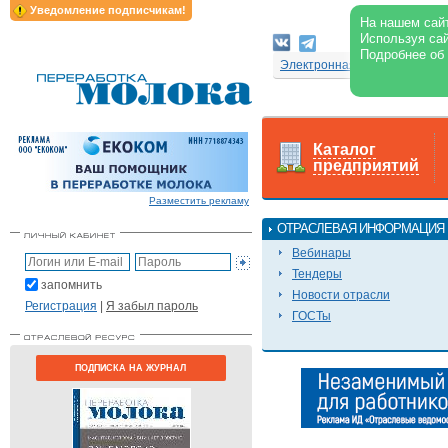
Уведомление подписчикам!
На нашем сайт
Используя сай
Подробнее об
Электронная версия журнал
Каталог
предприятий
Разместить рекламу
ОТРАСЛЕВАЯ ИНФОРМАЦИЯ
Вебинары
Тендеры
запомнить
Новости отрасли
Регистрация
|
Я забыл пароль
ГОСТы
ПОДПИСКА НА ЖУРНАЛ