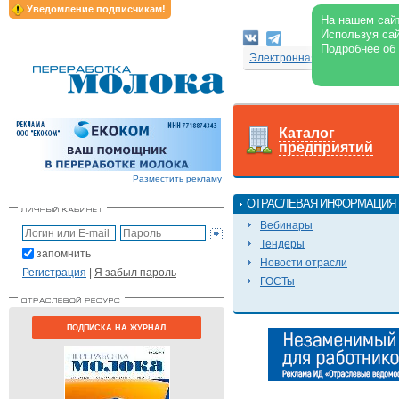
Уведомление подписчикам!
На нашем сайт
Используя сай
Подробнее об
Электронная версия журнал
Каталог
предприятий
Разместить рекламу
ОТРАСЛЕВАЯ ИНФОРМАЦИЯ
Вебинары
Тендеры
запомнить
Новости отрасли
Регистрация
|
Я забыл пароль
ГОСТы
ПОДПИСКА НА ЖУРНАЛ