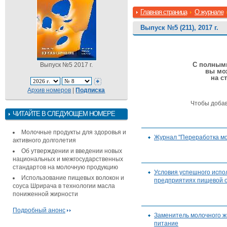
Главная страница
О журнале
Выпуск №5 (211), 2017 г.
С полными
Выпуск №5 2017 г.
вы мо
на с
Архив номеров
|
Подписка
Чтобы доба
ЧИТАЙТЕ В СЛЕДУЮЩЕМ НОМЕРЕ
Молочные продукты для здоровья и
Журнал "Переработка мо
активного долголетия
Об утверждении и введении новых
национальных и межгосударственных
стандартов на молочную продукцию
Условия успешного испол
Использование пищевых волокон и
предприятиях пищевой 
соуса Шрирача в технологии масла
пониженной жирности
Подробный анонс
Заменитель молочного ж
питание