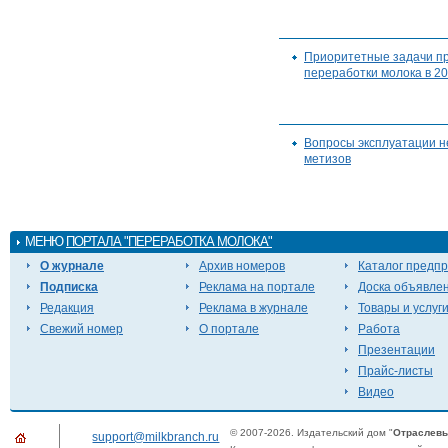
Приоритетные задачи пр
переработки молока в 201
Вопросы эксплуатации 
метизов
МЕНЮ
ПОРТАЛА "ПЕРЕРАБОТКА МОЛОКА"
О журнале
Архив номеров
Каталог предп
Подписка
Реклама на портале
Доска объявле
Редакция
Реклама в журнале
Товары и услуг
Свежий номер
О портале
Работа
Презентации
Прайс-листы
Видео
© 2007-2026. Издательский дом "
Отраслевы
support@milkbranch.ru