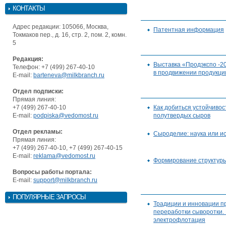
КОНТАКТЫ
Адрес редакции: 105066, Москва,
Патентная информация
Токмаков пер., д. 16, стр. 2, пом. 2, комн.
5
Редакция:
Выставка «Продэкспо -20
Телефон: +7 (499) 267-40-10
в продвижении продукци
E-mail:
barteneva@milkbranch.ru
Отдел подписки:
Прямая линия:
+7 (499) 267-40-10
Как добиться устойчивос
E-mail:
podpiska@vedomost.ru
полутвердых сыров
Отдел рекламы:
Сыроделие: наука или ис
Прямая линия:
+7 (499) 267-40-10, +7 (499) 267-40-15
E-mail:
reklama@vedomost.ru
Формирование структур
Вопросы работы портала:
E-mail:
support@milkbranch.ru
ПОПУЛЯРНЫЕ ЗАПРОСЫ
Традиции и инновации 
переработки сыворотки
электрофлотация