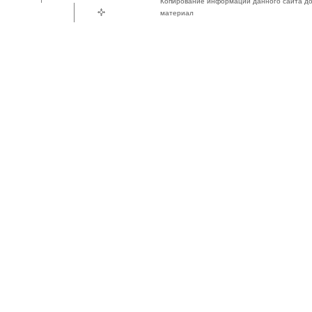
Копирование информации данного сайта доп
материал