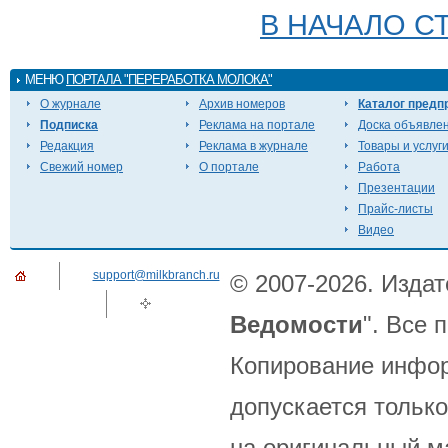
В НАЧАЛО С
МЕНЮ
ПОРТАЛА "ПЕРЕРАБОТКА МОЛОКА"
О журнале
Архив номеров
Каталог предп
Подписка
Реклама на портале
Доска объявле
Редакция
Реклама в журнале
Товары и услуг
Свежий номер
О портале
Работа
Презентации
Прайс-листы
Видео
support@milkbranch.ru
© 2007-2026. Издат
Ведомости
". Все
Копирование инфор
допускается только
на оригинальный м