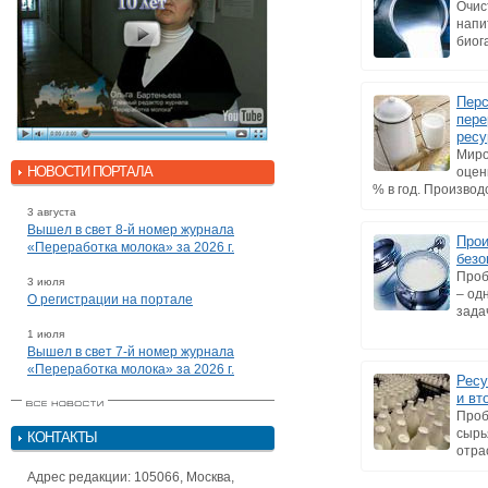
Очис
напи
биог
Перс
пере
ресу
Миро
НОВОСТИ ПОРТАЛА
оцен
% в год. Производс
3 августа
Вышел в свет 8-й номер журнала
Прои
«Переработка молока» за 2026 г.
безо
Проб
3 июля
– од
О регистрации на портале
зада
1 июля
Вышел в свет 7-й номер журнала
«Переработка молока» за 2026 г.
Ресу
и вт
Проб
сырь
КОНТАКТЫ
отра
Адрес редакции: 105066, Москва,