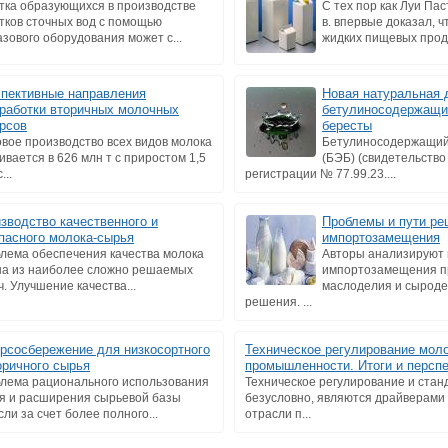
тка образующихся в производстве
С тех пор как Луи Пас
тков сточных вод с помощью
в. впервые доказал, 
азового оборудования может с...
жидких пищевых проду
пективные направления
Новая натуральная 
работки вторичных молочных
бетулиносодержащий
рсов
бересты
вое производство всех видов молока
Бетулиносодержащий 
ивается в 626 млн т c приростом 1,5
(БЭБ) (свидетельство
...
регистрации № 77.99.23....
зводство качественного и
Проблемы и пути ре
пасного молока-сырья
импортозамещения
лема обеспечения качества молока
Авторы анализируют
на из наиболее сложно решаемых
импортозамещения п
ч. Улучшение качества...
маслоделия и сыроде
решения. ...
рсосбережение для низкосортного
Техническое регулирование мол
оричного сырья
промышленности. Итоги и персп
лема рационального использования
Техническое регулирование и стан
я и расширения сырьевой базы
безусловно, являются драйверами
сли за счет более полного...
отрасли п...