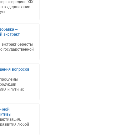
тер в середине XIX
что выдерживание
кт...
добавка –
 экстракт
экстракт бересты
 о государственной
шения вопросов
 проблемы
родукции
лия и пути их
очной
ективы
дартизация,
 развития любой