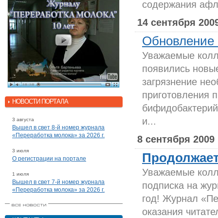
содержания афла
14 сентября 200
Обновление 
Уважаемые колл
появились новы
загрязнение нео
приготовления п
НОВОСТИ ПОРТАЛА
бифидобактерий 
и...
3 августа
Вышел в свет 8-й номер журнала
«Переработка молока» за 2026 г.
8 сентября 2009
3 июля
Продолжаетс
О регистрации на портале
Уважаемые колл
1 июля
Вышел в свет 7-й номер журнала
подписка на жур
«Переработка молока» за 2026 г.
год! Журнал «П
оказания читат