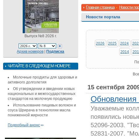
Главная страница
Новости по
Новости портала
Выпуск №8 2026 г.
2026
2025
2024
202
Архив номеров
|
Подписка
2014
201
По
ЧИТАЙТЕ В СЛЕДУЮЩЕМ НОМЕРЕ
Все
Молочные продукты для здоровья и
активного долголетия
15 сентября 200
Об утверждении и введении новых
национальных и межгосударственных
Обновления 
стандартов на молочную продукцию
Использование пищевых волокон и
Уважаемые колл
соуса Шрирача в технологии масла
пониженной жирности
появились новы
52096-2003. "Тв
Подробный анонс
52831-2007. "Мо