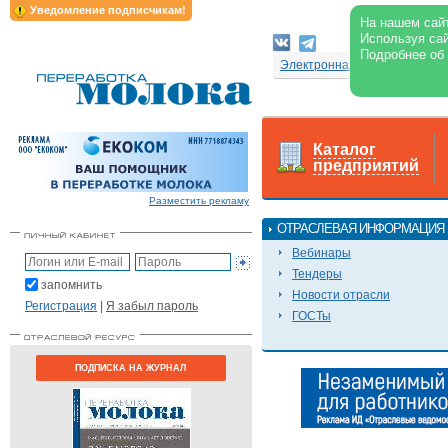
Уведомление подписчикам!
На нашем сайт
Используя сай
Подробнее об
Электронная версия журнал
Каталог
предприятий
Разместить рекламу
ОТРАСЛЕВАЯ ИНФОРМАЦИЯ
Вебинары
Тендеры
запомнить
Новости отрасли
Регистрация
|
Я забыл пароль
ГОСТы
ПОДПИСКА НА ЖУРНАЛ