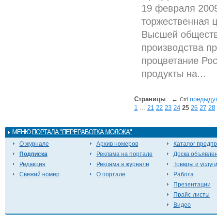
19 февраля 200
торжественная 
Высшей обществ
производства пр
процветание Рос
продукты на...
Страницы
←
предыду
Ctrl
1
...
21
22
23
24
25
26
27
28
МЕНЮ
ПОРТАЛА "ПЕРЕРАБОТКА МОЛОКА"
О журнале
Архив номеров
Каталог предп
Подписка
Реклама на портале
Доска объявле
Редакция
Реклама в журнале
Товары и услуг
Свежий номер
О портале
Работа
Презентации
Прайс-листы
Видео