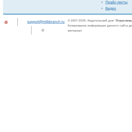
Прайс-листы
Видео
© 2007-2026. Издательский дом "
Отраслевы
support@milkbranch.ru
Копирование информации данного сайта доп
материал