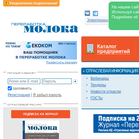
Уведомление подписчикам!
На нашем сайт
Используя сай
Подробнее об
Электронная версия журнал
Каталог
предприятий
Разместить рекламу
ОТРАСЛЕВАЯ ИНФОРМАЦИЯ
Вебинары
Тендеры
запомнить
Новости отрасли
Регистрация
|
Я забыл пароль
ГОСТы
ПОДПИСКА НА ЖУРНАЛ