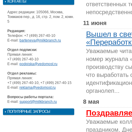
КОНТАКТЫ
ответственных т
непосредственно
Адрес редакции: 105066, Москва,
Токмаков пер., д. 16, стр. 2, пом. 2, комн.
5
11 июня
Редакция:
Вышел в све
Телефон: +7 (499) 267-40-10
«Переработка
E-mail:
barteneva@milkbranch.ru
Отдел подписки:
Уважаемые чита
Прямая линия:
номер журнала 
+7 (499) 267-40-10
E-mail:
podpiska@vedomost.ru
производству сы
Отдел рекламы:
что выработать
Прямая линия:
идентификацион
+7 (499) 267-40-10, +7 (499) 267-40-15
E-mail:
reklama@vedomost.ru
органолеп...
Вопросы работы портала:
8 мая
E-mail:
support@milkbranch.ru
Поздравляе
ПОПУЛЯРНЫЕ ЗАПРОСЫ
Уважаемые колл
праздником, Дне