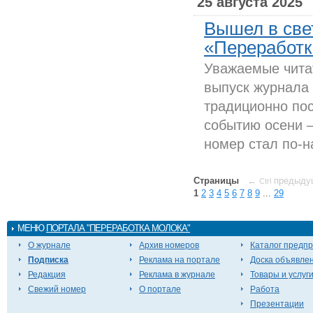
25 августа 2025
Вышел в све
«Переработка
Уважаемые чита
выпуск журнала
традиционно по
событию осени 
номер стал по-н
Страницы
←
предыду
Ctrl
1
2
3
4
5
6
7
8
9
...
29
МЕНЮ
ПОРТАЛА "ПЕРЕРАБОТКА МОЛОКА"
О журнале
Архив номеров
Каталог предп
Подписка
Реклама на портале
Доска объявле
Редакция
Реклама в журнале
Товары и услуг
Свежий номер
О портале
Работа
Презентации