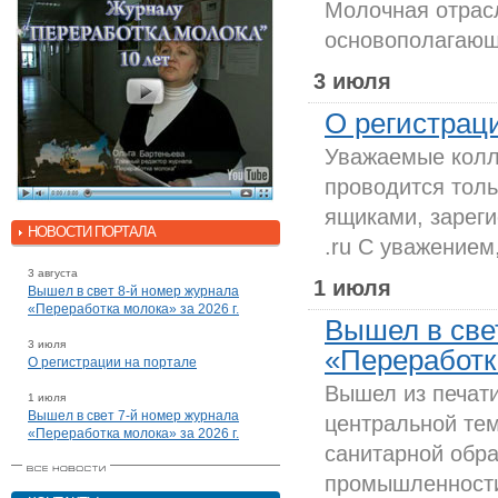
Молочная отрас
основополагающи
3 июля
О регистрац
Уважаемые колле
проводится толь
ящиками, зареги
НОВОСТИ ПОРТАЛА
.ru С уважением
3 августа
1 июля
Вышел в свет 8-й номер журнала
«Переработка молока» за 2026 г.
Вышел в све
3 июля
«Переработка
О регистрации на портале
Вышел из печати
1 июля
Вышел в свет 7-й номер журнала
центральной тем
«Переработка молока» за 2026 г.
санитарной обр
промышленности