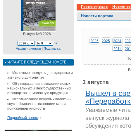
Главная страница
Новости по
Новости портала
Выпуск №8 2026 г.
2026
2025
2024
202
Архив номеров
|
Подписка
2014
201
По
ЧИТАЙТЕ В СЛЕДУЮЩЕМ НОМЕРЕ
В
Молочные продукты для здоровья и
активного долголетия
3 августа
Об утверждении и введении новых
национальных и межгосударственных
Вышел в све
стандартов на молочную продукцию
Использование пищевых волокон и
«Переработка
соуса Шрирача в технологии масла
пониженной жирности
Уважаемые чита
выпуск журнала 
Подробный анонс
обсуждения кото