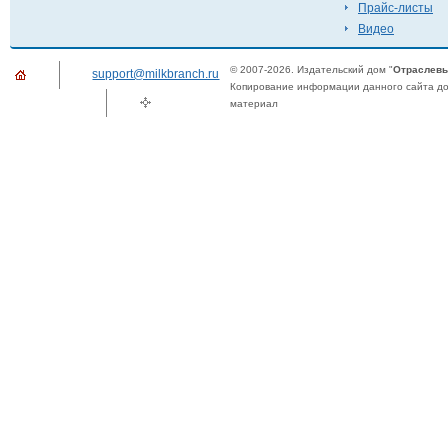
Прайс-листы
Видео
© 2007-2026. Издательский дом "
Отраслевы
support@milkbranch.ru
Копирование информации данного сайта доп
материал