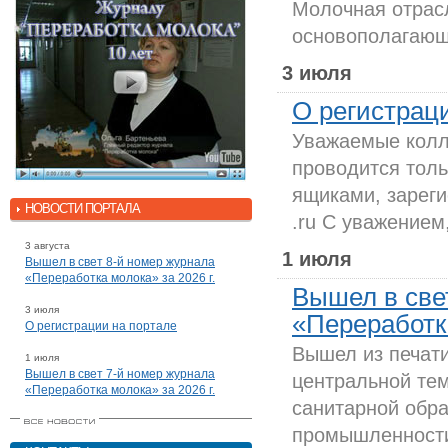
Молочная отрас
основополагающи
3 июля
О регистрац
Уважаемые колле
проводится толь
ящиками, зареги
НОВОСТИ ПОРТАЛА
.ru С уважением
3 августа
1 июля
Вышел в свет 8-й номер журнала
«Переработка молока» за 2026 г.
Вышел в све
3 июля
«Переработка
О регистрации на портале
Вышел из печати
1 июля
Вышел в свет 7-й номер журнала
центральной тем
«Переработка молока» за 2026 г.
санитарной обр
промышленности