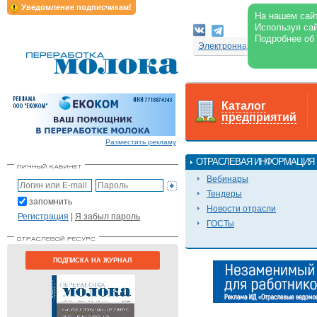
Уведомление подписчикам!
На нашем сайт
Используя сай
Подробнее об
Электронная версия журнал
Каталог
предприятий
Разместить рекламу
ОТРАСЛЕВАЯ ИНФОРМАЦИЯ
Вебинары
Тендеры
запомнить
Новости отрасли
Регистрация
|
Я забыл пароль
ГОСТы
ПОДПИСКА НА ЖУРНАЛ