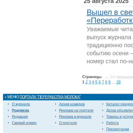
25 августа 2025
Вышел в све
«Переработка
Уважаемые чита
выпуск журнала
традиционно по
событию осени 
номер стал по-н
Страницы
←
предыду
Ctrl
1
2
3
4
5
6
7
8
9
...
29
МЕНЮ
ПОРТАЛА "ПЕРЕРАБОТКА МОЛОКА"
О журнале
Архив номеров
Каталог предп
Подписка
Реклама на портале
Доска объявле
Редакция
Реклама в журнале
Товары и услуг
Свежий номер
О портале
Работа
Презентации