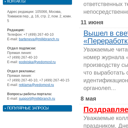
КОНТАКТЫ
ответственных т
непосредственно
Адрес редакции: 105066, Москва,
Токмаков пер., д. 16, стр. 2, пом. 2, комн.
5
11 июня
Редакция:
Вышел в све
Телефон: +7 (499) 267-40-10
«Переработка
E-mail:
barteneva@milkbranch.ru
Отдел подписки:
Уважаемые чита
Прямая линия:
номер журнала 
+7 (499) 267-40-10
E-mail:
podpiska@vedomost.ru
производству сы
Отдел рекламы:
что выработать
Прямая линия:
идентификацион
+7 (499) 267-40-10, +7 (499) 267-40-15
E-mail:
reklama@vedomost.ru
органолеп...
Вопросы работы портала:
8 мая
E-mail:
support@milkbranch.ru
Поздравляе
ПОПУЛЯРНЫЕ ЗАПРОСЫ
Уважаемые колл
праздником, Дне