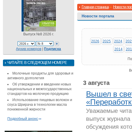
Главная страница
Новости по
Новости портала
Выпуск №8 2026 г.
2026
2025
2024
202
Архив номеров
|
Подписка
2014
201
По
ЧИТАЙТЕ В СЛЕДУЮЩЕМ НОМЕРЕ
В
Молочные продукты для здоровья и
активного долголетия
3 августа
Об утверждении и введении новых
национальных и межгосударственных
Вышел в све
стандартов на молочную продукцию
Использование пищевых волокон и
«Переработка
соуса Шрирача в технологии масла
пониженной жирности
Уважаемые чита
выпуск журнала 
Подробный анонс
обсуждения кото