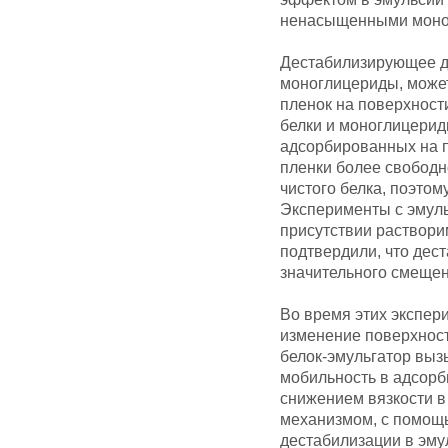
ненасыщенными моно
Дестабилизирующее де
моноглицериды, може
пленок на поверхност
белки и моноглицери
адсорбированных на п
пленки более свободн
чистого белка, поэтом
Эксперименты с эмул
присутствии раствори
подтвердили, что дес
значительного смещен
Во время этих экспер
изменение поверхност
белок-эмульгатор вы
мобильность в адсорб
снижением вязкости в
механизмом, с помощ
дестабилизации в эму