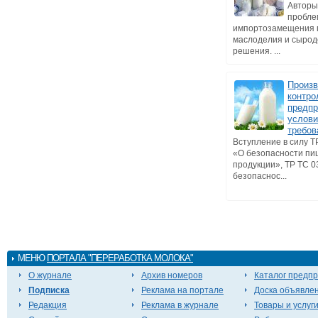
Авторы
пробл
импортозамещения 
маслоделия и сырод
решения. ...
Произ
контро
предпр
услов
требов
Вступление в силу Т
«О безопасности п
продукции», ТР ТС 0
безопаснос...
МЕНЮ
ПОРТАЛА "ПЕРЕРАБОТКА МОЛОКА"
О журнале
Архив номеров
Каталог предп
Подписка
Реклама на портале
Доска объявле
Редакция
Реклама в журнале
Товары и услуг