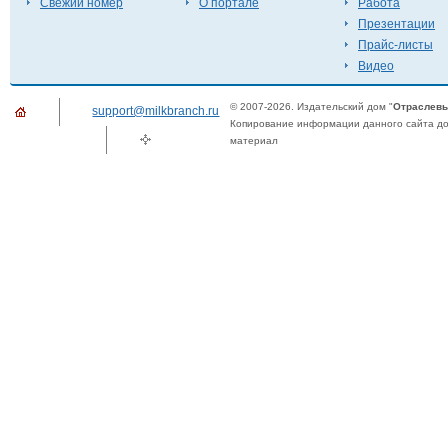
Свежий номер
О портале
Работа
Презентации
Прайс-листы
Видео
© 2007-2026. Издательский дом "
Отраслевы
support@milkbranch.ru
Копирование информации данного сайта доп
материал