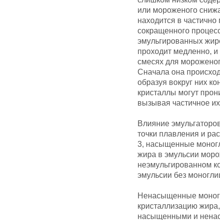
или мороженого снижа
находится в частично
сокращенного процесс
эмульгированных жиро
проходит медленно, и
смесях для мороженог
Сначала она происход
образуя вокруг них ко
кристаллы могут прон
вызывая частичное их
Влияние эмульгаторов
точки плавления и рас
3, насыщенные моног
жира в эмульсии морож
неэмульгированном ко
эмульсии без моногли
Ненасыщенные моног
кристаллизацию жира,
насыщенными и ненас