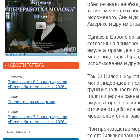
обеспечивает необход
такие смеси стали об
мороженого. Они и до
Америке и других стр
Однако в Европе орга
согласия на применен
эмульгаторами для пр
моноглицериды. Прав
использования и друг
НОВОСТИ ПОРТАЛА
Так, Ж.Нилсен, изуча
3 августа
Вышел в свет 8-й номер журнала
моноглицеридов и пол
«Переработка молока» за 2026 г.
функциональности ла
полиглицерина равны
3 июля
О регистрации на портале
эмульгаторы не занял
отличие от действия 
1 июля
мороженом они играю
Вышел в свет 7-й номер журнала
«Переработка молока» за 2026 г.
При производстве мор
со стабилизированным