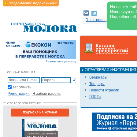
Уведомление подписчикам!
На нашем сайт
Используя сай
Подробнее об
Электронная версия журнал
Каталог
предприятий
Разместить рекламу
ОТРАСЛЕВАЯ ИНФОРМАЦИЯ
Вебинары
Тендеры
запомнить
Новости отрасли
Регистрация
|
Я забыл пароль
ГОСТы
ПОДПИСКА НА ЖУРНАЛ