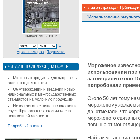
Главная страница
Публикации
"Использование эмульга
Выпуск №8 2026 г.
Архив номеров
|
Подписка
Мороженое известно
ЧИТАЙТЕ В СЛЕДУЮЩЕМ НОМЕРЕ
использовании при 
Молочные продукты для здоровья и
заговорили около 15
активного долголетия
попробовали примен
Об утверждении и введении новых
национальных и межгосударственных
Около 50 лет тому на
стандартов на молочную продукцию
мороженому желаемые 
Использование пищевых волокон и
соуса Шрирача в технологии масла
др. отмечали, что хор
пониженной жирности
мороженого связаны с
повышают моноглицер
Подробный анонс
Найтли установил, чт