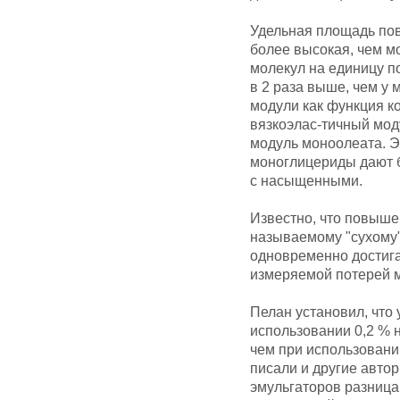
Удельная площадь по
более высокая, чем мо
молекул на единицу п
в 2 раза выше, чем у
модули как функция к
вязкоэлас-тичный мод
модуль моноолеата. 
моноглицериды дают 
с насыщенными.
Известно, что повыше
называемому "сухому"
одновременно достига
измеряемой потерей м
Пелан установил, что
использовании 0,2 %
чем при использовани
писали и другие авто
эмульгаторов разница