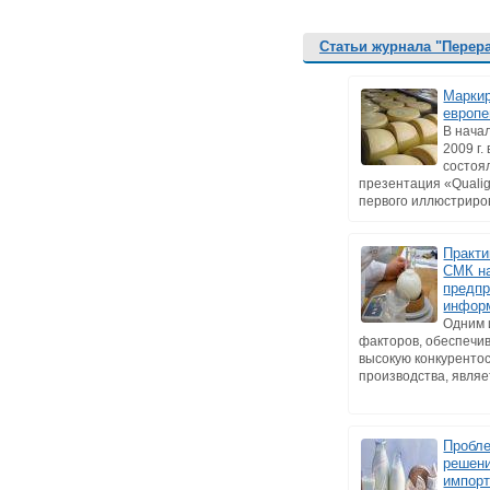
Статьи журнала "Перер
Маркир
европе
В нача
2009 г.
состоя
презентация «Qualig
первого иллюстриров
Практи
СМК н
предпр
инфор
Одним 
факторов, обеспеч
высокую конкуренто
производства, являет
Пробле
решени
импор