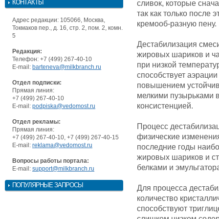
КОНТАКТЫ
сливок, которые снач
так как только после 
Адрес редакции: 105066, Москва,
кремооб-разную пену.
Токмаков пер., д. 16, стр. 2, пом. 2, комн.
5
Дестабилизация смеси
Редакция:
жировых шариков и ч
Телефон: +7 (499) 267-40-10
при низкой температу
E-mail:
barteneva@milkbranch.ru
способствует аэрации 
Отдел подписки:
повышением устойчиво
Прямая линия:
мелкими пузырьками 
+7 (499) 267-40-10
консистенцией.
E-mail:
podpiska@vedomost.ru
Отдел рекламы:
Процесс дестабилизац
Прямая линия:
физические изменения
+7 (499) 267-40-10, +7 (499) 267-40-15
E-mail:
reklama@vedomost.ru
последние годы наибо
жировых шариков и ст
Вопросы работы портала:
белками и эмульгатор
E-mail:
support@milkbranch.ru
ПОПУЛЯРНЫЕ ЗАПРОСЫ
Для процесса дестаб
количество кристалли
способствуют триглиц
слишком низком содер