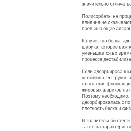
значительно отличатьс
Полисорбаты на проце
влияния не оказывают,
превышающее адсорби
Количество белка, ад
шарика, которое важн
уменьшается во время
процесса дестабилиза
Если адсорбированный
устойчива, ее трудно 
отсутствия флокуляц
жировых шариков на п
Поэтому необходимо, 
десорбировалась с п
плотность белка и физ
В значительной степе
также на характеристи