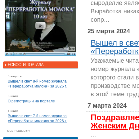
сыроделие явля
Выработка никак
сопр...
25 марта 2024
Вышел в све
«Переработка
Уважаемые чита
НОВОСТИ ПОРТАЛА
номер журнала 
которого стали 
3 августа
Вышел в свет 8-й номер журнала
производстве мо
«Переработка молока» за 2026 г.
в этой теме труд
3 июля
О регистрации на портале
7 марта 2024
1 июля
Поздравля
Вышел в свет 7-й номер журнала
«Переработка молока» за 2026 г.
Женским Дн
...