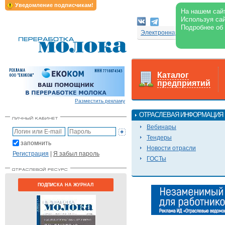
Уведомление подписчикам!
На нашем сайт
Используя сай
Подробнее об
Электронная версия журнал
Каталог
предприятий
Разместить рекламу
ОТРАСЛЕВАЯ ИНФОРМАЦИЯ
Вебинары
Тендеры
запомнить
Новости отрасли
Регистрация
|
Я забыл пароль
ГОСТы
ПОДПИСКА НА ЖУРНАЛ