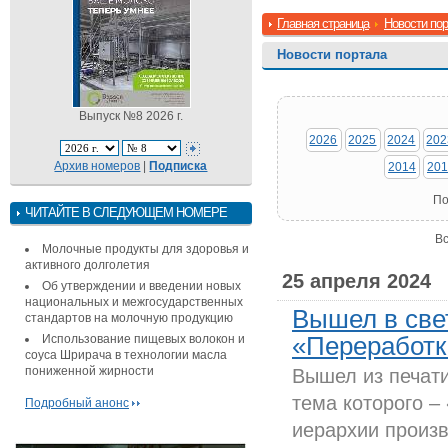
Главная страница
Новости по
Новости портала
Выпуск №8 2026 г.
2026
2025
2024
202
Архив номеров
|
Подписка
2014
201
По
ЧИТАЙТЕ В СЛЕДУЮЩЕМ НОМЕРЕ
Вс
Молочные продукты для здоровья и
активного долголетия
25 апреля 2024
Об утверждении и введении новых
национальных и межгосударственных
Вышел в све
стандартов на молочную продукцию
Использование пищевых волокон и
«Переработка
соуса Шрирача в технологии масла
пониженной жирности
Вышел из печати
тема которого –
Подробный анонс
иерархии произ