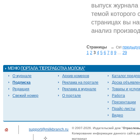
выпуск журнала
темой которого 
страницах вы н
анализ производ
Страницы
←
предыду
Ctrl
1
2
3
4
5
6
7
8
9
...
29
МЕНЮ
ПОРТАЛА "ПЕРЕРАБОТКА МОЛОКА"
О журнале
Архив номеров
Каталог предп
Подписка
Реклама на портале
Доска объявле
Редакция
Реклама в журнале
Товары и услуг
Свежий номер
О портале
Работа
Презентации
Прайс-листы
Видео
© 2007-2026. Издательский дом "
Отраслевы
support@milkbranch.ru
Копирование информации данного сайта доп
материал