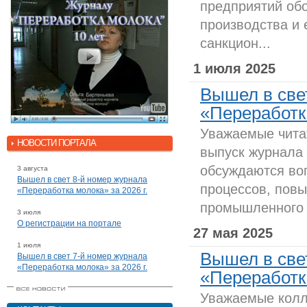
предприятий об
производства и 
санкцион...
1 июля 2025
Вышел в све
«Переработка
Уважаемые чита
НОВОСТИ ПОРТАЛА
выпуск журнала 
обсуждаются во
3 августа
Вышел в свет 8-й номер журнала
процессов, пов
«Переработка молока» за 2026 г.
промышленного 
3 июля
О регистрации на портале
27 мая 2025
1 июля
Вышел в све
Вышел в свет 7-й номер журнала
«Переработка молока» за 2026 г.
«Переработка
Уважаемые колл