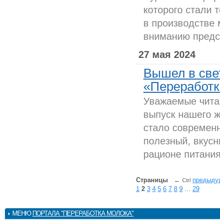
которого стали 
в производстве
вниманию предс
27 мая 2024
Вышел в све
«Переработка
Уважаемые чита
выпуск нашего ж
стало современ
полезный, вкусн
рационе питания 
Страницы
←
предыду
Ctrl
1
2
3
4
5
6
7
8
9
...
29
МЕНЮ
ПОРТАЛА "ПЕРЕРАБОТКА МОЛОКА"