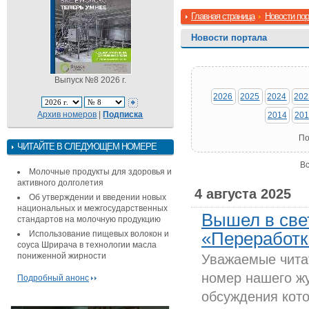
Главная страница
Новости по
Новости портала
Выпуск №8 2026 г.
2026
2025
2024
202
Архив номеров
|
Подписка
2014
201
По
ЧИТАЙТЕ В СЛЕДУЮЩЕМ НОМЕРЕ
Вс
Молочные продукты для здоровья и
активного долголетия
4 августа 2025
Об утверждении и введении новых
национальных и межгосударственных
Вышел в све
стандартов на молочную продукцию
Использование пищевых волокон и
«Переработка
соуса Шрирача в технологии масла
пониженной жирности
Уважаемые читат
номер нашего ж
Подробный анонс
обсуждения кото