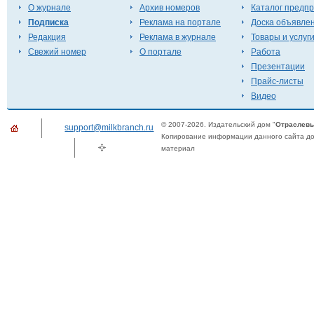
О журнале
Архив номеров
Каталог предп
Подписка
Реклама на портале
Доска объявле
Редакция
Реклама в журнале
Товары и услуг
Свежий номер
О портале
Работа
Презентации
Прайс-листы
Видео
© 2007-2026. Издательский дом "
Отраслевы
support@milkbranch.ru
Копирование информации данного сайта доп
материал