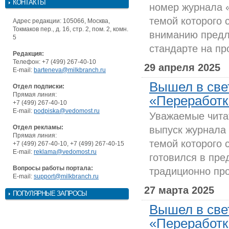
КОНТАКТЫ
номер журнала 
темой которого
Адрес редакции: 105066, Москва,
Токмаков пер., д. 16, стр. 2, пом. 2, комн.
вниманию предл
5
стандарте на пр
Редакция:
Телефон: +7 (499) 267-40-10
29 апреля 2025
E-mail:
barteneva@milkbranch.ru
Вышел в све
Отдел подписки:
Прямая линия:
«Переработка
+7 (499) 267-40-10
E-mail:
podpiska@vedomost.ru
Уважаемые чита
Отдел рекламы:
выпуск журнала
Прямая линия:
темой которого 
+7 (499) 267-40-10, +7 (499) 267-40-15
E-mail:
reklama@vedomost.ru
готовился в пр
Вопросы работы портала:
традиционно пр
E-mail:
support@milkbranch.ru
27 марта 2025
ПОПУЛЯРНЫЕ ЗАПРОСЫ
Вышел в све
«Переработка