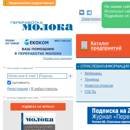
Уведомление подписчикам!
На нашем сайт
Используя сай
Подробнее об
Электронная версия журнал
Каталог
предприятий
Разместить рекламу
ОТРАСЛЕВАЯ ИНФОРМАЦИЯ
Вебинары
Тендеры
запомнить
Новости отрасли
Регистрация
|
Я забыл пароль
ГОСТы
ПОДПИСКА НА ЖУРНАЛ