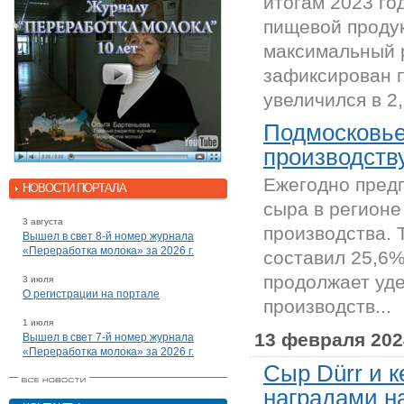
итогам 2023 го
пищевой проду
максимальный р
зафиксирован 
увеличился в 2,.
Подмосковье
производству
Ежегодно предп
НОВОСТИ ПОРТАЛА
сыра в регион
3 августа
производства. 
Вышел в свет 8-й номер журнала
«Переработка молока» за 2026 г.
составил 25,6%
продолжает уде
3 июля
О регистрации на портале
производств...
1 июля
13 февраля 202
Вышел в свет 7-й номер журнала
«Переработка молока» за 2026 г.
Сыр Dürr и 
наградами н