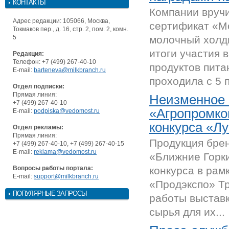
КОНТАКТЫ
Компании вруч
Адрес редакции: 105066, Москва,
сертификат «М
Токмаков пер., д. 16, стр. 2, пом. 2, комн.
5
молочный холд
итоги участия 
Редакция:
Телефон: +7 (499) 267-40-10
продуктов пита
E-mail:
barteneva@milkbranch.ru
проходила с 5 п
Отдел подписки:
Прямая линия:
Неизменное к
+7 (499) 267-40-10
«Агропромко
E-mail:
podpiska@vedomost.ru
конкурса «Лу
Отдел рекламы:
Прямая линия:
Продукция бре
+7 (499) 267-40-10, +7 (499) 267-40-15
E-mail:
reklama@vedomost.ru
«Ближние Горк
Вопросы работы портала:
конкурса в рам
E-mail:
support@milkbranch.ru
«Продэкспо» Т
ПОПУЛЯРНЫЕ ЗАПРОСЫ
работы выставк
сырья для их...