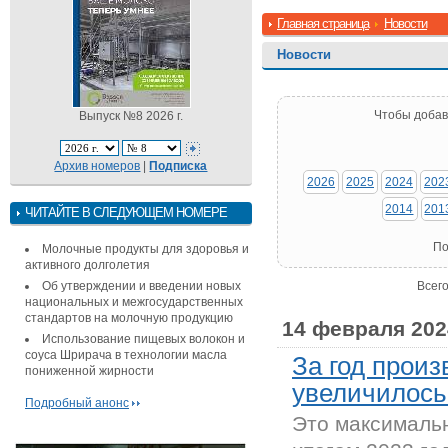
Главная страница
Новости
Новости
Чтобы добав
Выпуск №8 2026 г.
Архив номеров
|
Подписка
2026
2025
2024
202
2014
201
ЧИТАЙТЕ В СЛЕДУЮЩЕМ НОМЕРЕ
По
Молочные продукты для здоровья и
активного долголетия
Об утверждении и введении новых
Всего
национальных и межгосударственных
стандартов на молочную продукцию
14 февраля 202
Использование пищевых волокон и
соуса Шрирача в технологии масла
За год прои
пониженной жирности
увеличилось 
Подробный анонс
Это максимальн