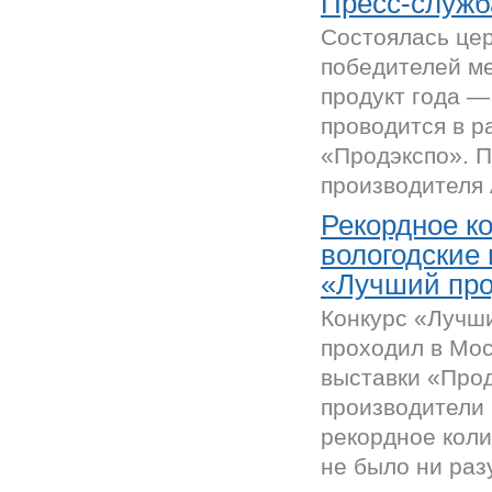
Пресс-служб
Состоялась це
победителей м
продукт года —
проводится в 
«Продэкспо». 
производителя 
Рекордное к
вологодские 
«Лучший про
Конкурс «Лучш
проходил в Мо
выставки «Прод
производители 
рекордное коли
не было ни разу 