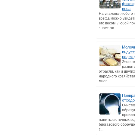
фиксир
веса
На упаковке любого 
всегда можно увидеть
его весом. Любой по
знает, за...
Молоч
индуст
надеж
Эконом
развит
отрасли, как и други
народного хозяйства
мног...
Превр
отходо
Очистк
образу
произв
напитков сточных в
биогазового оборуд
с...