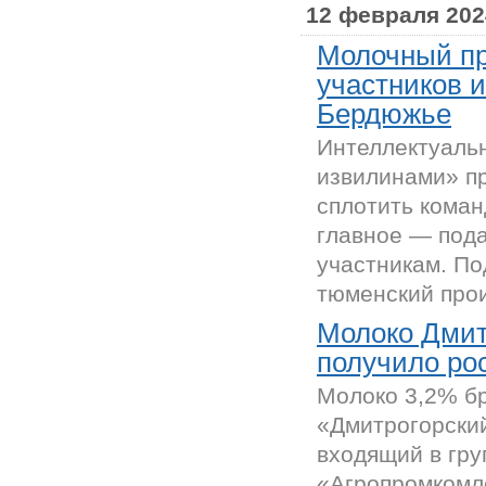
12 февраля 202
Молочный пр
участников и
Бердюжье
Интеллектуаль
извилинами» пр
сплотить коман
главное — под
участникам. П
тюменский прои
Молоко Дмит
получило ро
Молоко 3,2% б
«Дмитрогорский
входящий в гру
«Агропромкомл