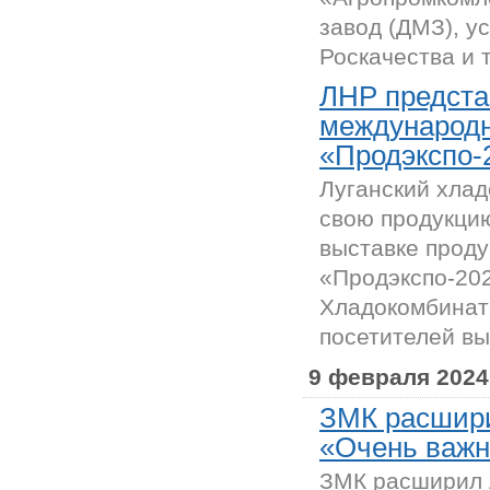
завод (ДМЗ), 
Роскачества и т
ЛНР предста
международн
«Продэкспо-
Луганский хла
свою продукци
выставке проду
«Продэкспо-202
Хладокомбинат 
посетителей выс
9 февраля 2024
ЗМК расшири
«Очень важн
ЗМК расширил л