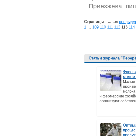
Приезжева, пиш
Страницы
←
предыду
Ctrl
1
...
109
110
111
112
113
114
Статьи журнала "Перер
Фасовк
малом
Малые
произв
молока
и фермерские хозяйс
организуют собствен
Оптим
процес
продук