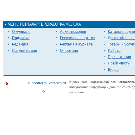
МЕНЮ
ПОРТАЛА "ПЕРЕРАБОТКА МОЛОКА"
О журнале
Архив номеров
Каталог предп
Подписка
Реклама на портале
Доска объявле
Редакция
Реклама в журнале
Товары и услуг
Свежий номер
О портале
Работа
Презентации
Прайс-листы
Видео
© 2007-2026. Издательский дом "
Отраслевы
support@milkbranch.ru
Копирование информации данного сайта доп
материал