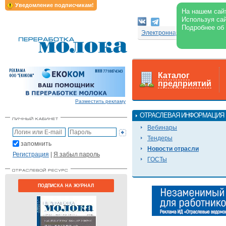
Уведомление подписчикам!
На нашем сайт
Используя сай
Подробнее об
Электронная версия журнал
Каталог
предприятий
Разместить рекламу
ОТРАСЛЕВАЯ ИНФОРМАЦИЯ
Вебинары
Тендеры
запомнить
Новости отрасли
Регистрация
|
Я забыл пароль
ГОСТы
ПОДПИСКА НА ЖУРНАЛ