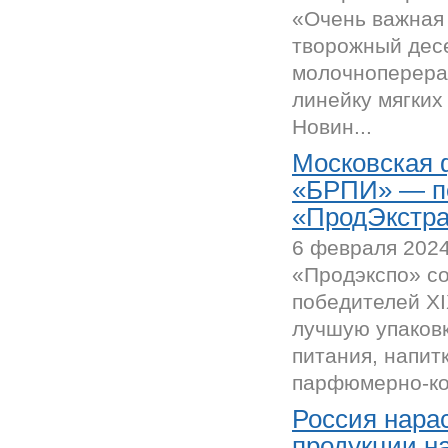
«Очень важная
творожный десе
молочноперера
линейку мягких
Новин...
Московская 
«БРПИ» — п
«ПродЭкстра
6 февраля 2024
«Продэкспо» с
победителей X
лучшую упаковк
питания, напит
парфюмерно-кос
Россия нара
продукции н