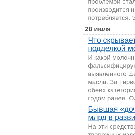
проблемой стал
производится н
потребляется. Э
28 июля
Что скрывае
подделкой м
И какой молочн
фальсифицирую
выявленного ф
масла. За перв
обеих категори
годом ранее. Од
Бывшая «доч
млрд в разв
На эти средств
творожных изд