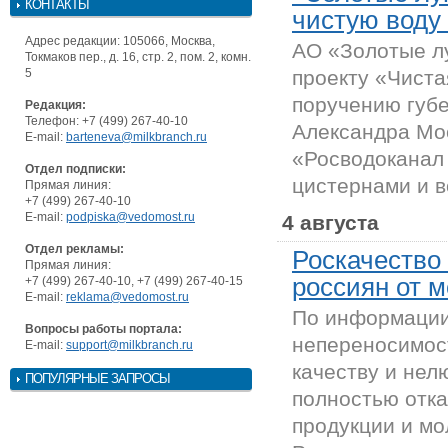
КОНТАКТЫ
чистую воду
Адрес редакции: 105066, Москва,
АО «Золотые л
Токмаков пер., д. 16, стр. 2, пом. 2, комн.
5
проекту «Чиста
поручению губ
Редакция:
Телефон: +7 (499) 267-40-10
Александра Мо
E-mail:
barteneva@milkbranch.ru
«Росводоканал
Отдел подписки:
цистернами и в
Прямая линия:
+7 (499) 267-40-10
E-mail:
podpiska@vedomost.ru
4 августа
Отдел рекламы:
Роскачество
Прямая линия:
россиян от 
+7 (499) 267-40-10, +7 (499) 267-40-15
E-mail:
reklama@vedomost.ru
По информации 
Вопросы работы портала:
непереносимост
E-mail:
support@milkbranch.ru
качеству и нел
ПОПУЛЯРНЫЕ ЗАПРОСЫ
полностью отка
продукции и мо