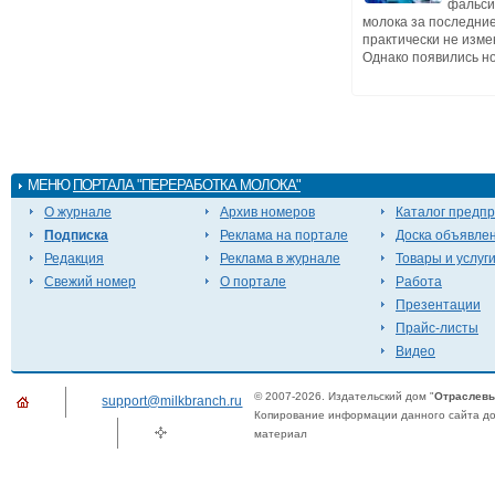
фальс
молока за последние
практически не изме
Однако появились но
МЕНЮ
ПОРТАЛА "ПЕРЕРАБОТКА МОЛОКА"
О журнале
Архив номеров
Каталог предп
Подписка
Реклама на портале
Доска объявле
Редакция
Реклама в журнале
Товары и услуг
Свежий номер
О портале
Работа
Презентации
Прайс-листы
Видео
© 2007-2026. Издательский дом "
Отраслевы
support@milkbranch.ru
Копирование информации данного сайта доп
материал