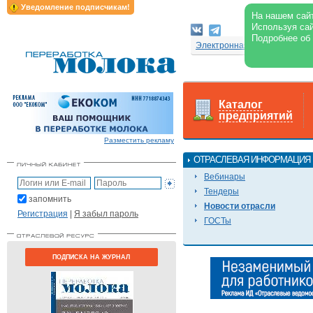
Уведомление подписчикам!
На нашем сайт
Используя сай
Подробнее об
Электронная версия журнал
Каталог
предприятий
Разместить рекламу
ОТРАСЛЕВАЯ ИНФОРМАЦИЯ
Вебинары
Тендеры
запомнить
Новости отрасли
Регистрация
|
Я забыл пароль
ГОСТы
ПОДПИСКА НА ЖУРНАЛ