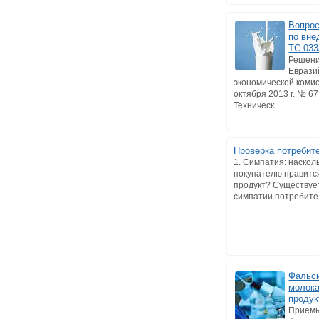
Вопрос
по вне
ТС 033
Решени
Еврази
экономической комис
октября 2013 г. № 6
Техническ...
Проверка потребит
1. Симпатия: наскол
покупателю нравитс
продукт? Существуе
симпатии потребител
Фальс
молока
продук
Прием