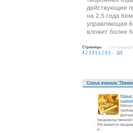
действующее п
на 2,5 года Ко
управляющая б
вложит более 6 
Страницы
←
предыду
Ctrl
1
2
3
4
5
6
7
8
9
...
118
Статьи журнала "Перер
Новые 
сырод
Обяза
требов
Доктри
продовольственной 
РФ является продов
н...