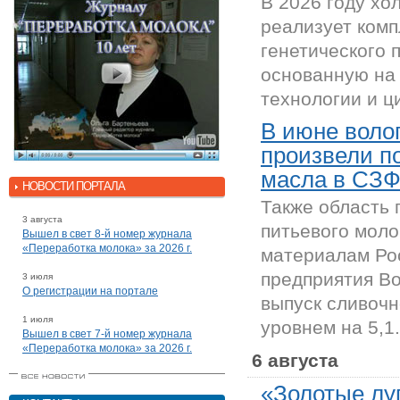
В 2026 году х
реализует ком
генетического 
основанную на
технологии и ц
В июне воло
произвели п
масла в СЗ
НОВОСТИ ПОРТАЛА
Также область 
3 августа
питьевого моло
Вышел в свет 8-й номер журнала
«Переработка молока» за 2026 г.
материалам Рос
предприятия Во
3 июля
О регистрации на портале
выпуск сливочн
1 июля
уровнем на 5,1.
Вышел в свет 7-й номер журнала
«Переработка молока» за 2026 г.
6 августа
«Золотые лу