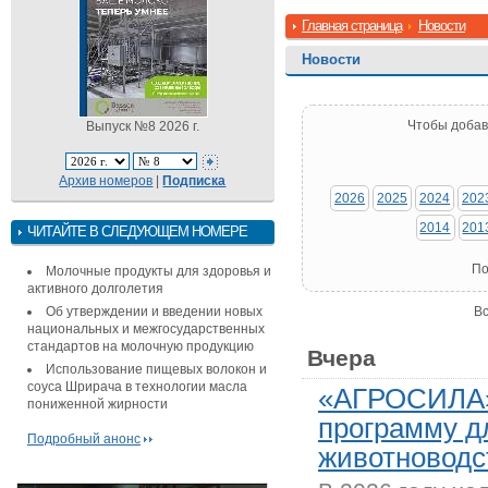
Главная страница
Новости
Новости
Чтобы добав
Выпуск №8 2026 г.
Архив номеров
|
Подписка
2026
2025
2024
202
2014
201
ЧИТАЙТЕ В СЛЕДУЮЩЕМ НОМЕРЕ
По
Молочные продукты для здоровья и
активного долголетия
Об утверждении и введении новых
Вс
национальных и межгосударственных
стандартов на молочную продукцию
Вчера
Использование пищевых волокон и
соуса Шрирача в технологии масла
«АГРОСИЛА»
пониженной жирности
программу д
Подробный анонс
животноводс