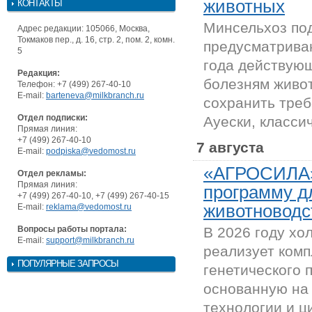
животных
КОНТАКТЫ
Минсельхоз под
Адрес редакции: 105066, Москва,
Токмаков пер., д. 16, стр. 2, пом. 2, комн.
предусматрива
5
года действующ
Редакция:
болезням живот
Телефон: +7 (499) 267-40-10
E-mail:
barteneva@milkbranch.ru
сохранить треб
Отдел подписки:
Ауески, класси
Прямая линия:
+7 (499) 267-40-10
7 августа
E-mail:
podpiska@vedomost.ru
«АГРОСИЛА»
Отдел рекламы:
Прямая линия:
программу д
+7 (499) 267-40-10, +7 (499) 267-40-15
животноводс
E-mail:
reklama@vedomost.ru
Вопросы работы портала:
В 2026 году х
E-mail:
support@milkbranch.ru
реализует ком
ПОПУЛЯРНЫЕ ЗАПРОСЫ
генетического 
основанную на
технологии и ц