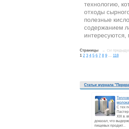
технологию, ко
отходы сырного
полезные кисл
содержанием л
интересуются, 
Страницы
←
предыду
Ctrl
1
2
3
4
5
6
7
8
9
...
118
Статьи журнала "Перер
Теплов
молок
С тех п
Пастер
XIX в. 
доказал, что выдер
пищевых продукт...