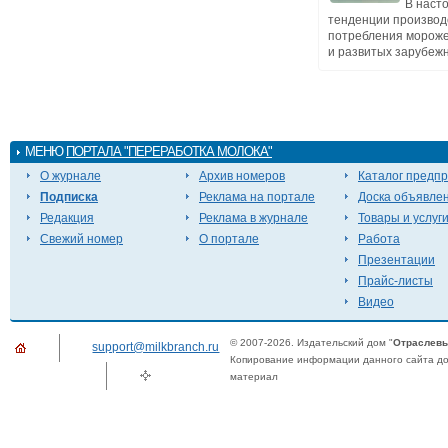
В наст
тенденции производ
потребления мороже
и развитых зарубежны
МЕНЮ
ПОРТАЛА "ПЕРЕРАБОТКА МОЛОКА"
О журнале
Архив номеров
Каталог предп
Подписка
Реклама на портале
Доска объявле
Редакция
Реклама в журнале
Товары и услуг
Свежий номер
О портале
Работа
Презентации
Прайс-листы
Видео
© 2007-2026. Издательский дом "
Отраслевы
support@milkbranch.ru
Копирование информации данного сайта доп
материал