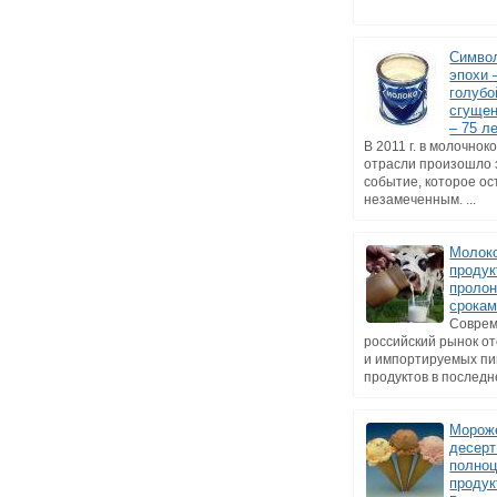
Символ
эпохи 
голубо
сгущен
– 75 л
В 2011 г. в молочно
отрасли произошло 
событие, которое ос
незамеченным. ...
Молок
продук
проло
срокам
Совре
российский рынок о
и импортируемых п
продуктов в последне
Мороже
десерт
полно
продук