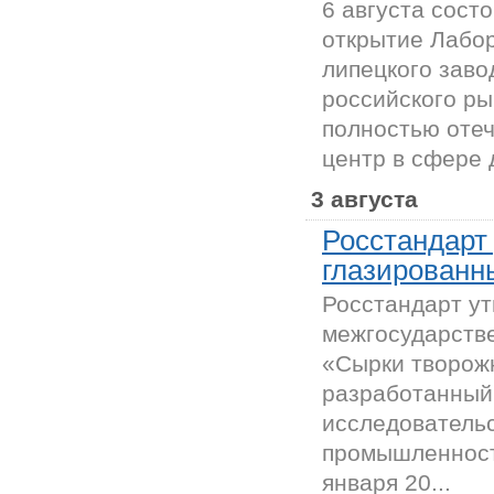
6 августа сост
открытие Лабо
липецкого зав
российского ры
полностью оте
центр в сфере д
3 августа
Росстандарт
глазированн
Росстандарт у
межгосударств
«Сырки творож
разработанный
исследователь
промышленности
января 20...