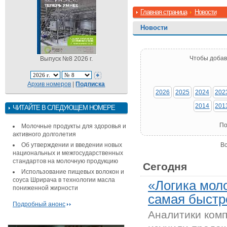
Главная страница
Новости
Новости
Чтобы добав
Выпуск №8 2026 г.
Архив номеров
|
Подписка
2026
2025
2024
202
2014
201
ЧИТАЙТЕ В СЛЕДУЮЩЕМ НОМЕРЕ
По
Молочные продукты для здоровья и
активного долголетия
Об утверждении и введении новых
Вс
национальных и межгосударственных
стандартов на молочную продукцию
Сегодня
Использование пищевых волокон и
соуса Шрирача в технологии масла
«Логика мол
пониженной жирности
самая быстр
Подробный анонс
Аналитики ком