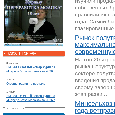
изучили прода
собственных бр
сравнили их с
года. Самой бы
глазированные с
Рынок полут
максимально
современную
НОВОСТИ ПОРТАЛА
На топ-20 игро
3 августа
рынка Структур
Вышел в свет 8-й номер журнала
«Переработка молока» за 2026 г.
секторе полутв
введения продэ
3 июля
О регистрации на портале
своему заверше
1 июля
этап разви...
Вышел в свет 7-й номер журнала
«Переработка молока» за 2026 г.
Минсельхоз 
года ветправ