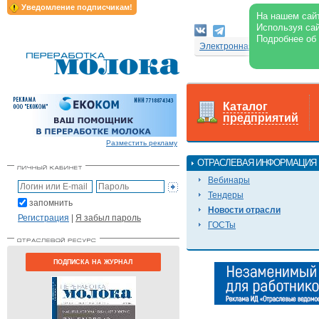
Уведомление подписчикам!
На нашем сайт
Используя сай
Подробнее об
Электронная версия журнал
Каталог
предприятий
Разместить рекламу
ОТРАСЛЕВАЯ ИНФОРМАЦИЯ
Вебинары
Тендеры
запомнить
Новости отрасли
Регистрация
|
Я забыл пароль
ГОСТы
ПОДПИСКА НА ЖУРНАЛ