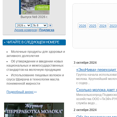
Выпуск №8 2026 г.
2026
2025
2024
2023
Архив номеров
|
Подписка
ЧИТАЙТЕ В СЛЕДУЮЩЕМ НОМЕРЕ
Молочные продукты для здоровья и
активного долголетия
Об утверждении и введении новых
3 октября 2024
национальных и межгосударственных
«ЭкоНива» переходит 
стандартов на молочную продукцию
Группа начала использова
Использование пищевых волокон и
молока. Крупнейший молоч
соуса Шрирача в технологии масла
с содер...
пониженной жирности
Сколько молока дает 
Подробный анонс
Минсельхозпрод Подмосков
хозяйства ООО «ТиЭйч-РУС 
служба ведо...
2 октября 2024
Объём реализации мол