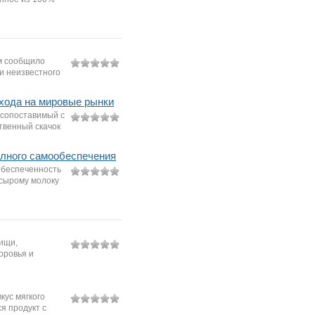
ом сообщило
ки неизвестного
хода на мировые рынки
 сопоставимый с
твенный скачок
олного самообеспечения
обеспеченность
 сырому молоку
ищи,
оровья и
ус мягкого
я продукт с