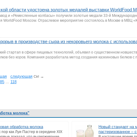
кой области удостоена золотых медалей выставки WorldFood 
авод и «Ремесленные колбасы» получили золотые медали 33-й Международн
ия WorldFood Moscow. Отраслевое мероприятие состоялось в Москве в МВЦ «К
прорыв в производстве сыра из некоровьего молока с использо
рский стартап в сфере пищевых технологий, объявил о существенном новшеств
лков без коров. Компания разработала метод создания казеиновых белков с
щая
cледующая
→
Ctrl
85
...
118
аботка молока"
овая обработка молока
Новый стандарт на 
пастеризованное – 
х пор как Луи Пастер в середине XIX
первые доказал, что выдерживание
В настоящее время п