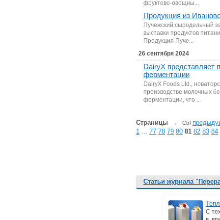
фруктово-овощны...
Продукция из Ивановс
Пучежский сыродельный з
выставки продуктов питан
Продукция Пуче...
26 сентября 2024
DairyX представляет 
ферментации
DairyX Foods Ltd., новато
производстве молочных бе
ферментации, что ...
Страницы
←
предыду
Ctrl
1
...
77
78
79
80
81
82
83
84
Статьи журнала "Перер
Тепл
С те
в. в