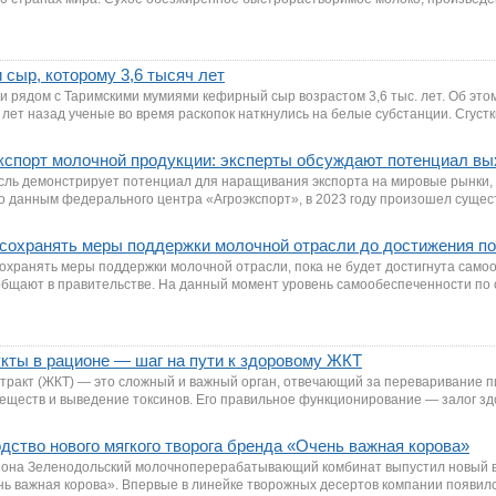
 сыр, которому 3,6 тысяч лет
и рядом с Таримскими мумиями кефирный сыр возрастом 3,6 тыс. лет. Об эт
 лет назад ученые во время раскопок наткнулись на белые субстанции. Сгуст
кспорт молочной продукции: эксперты обсуждают потенциал вы
сль демонстрирует потенциал для наращивания экспорта на мировые рынки,
По данным федерального центра «Агроэкспорт», в 2023 году произошел сущес
сохранять меры поддержки молочной отрасли до достижения п
охранять меры поддержки молочной отрасли, пока не будет достигнута само
общают в правительстве. На данный момент уровень самообеспеченности по
ты в рационе — шаг на пути к здоровому ЖКТ
ракт (ЖКТ) — это сложный и важный орган, отвечающий за переваривание п
еществ и выведение токсинов. Его правильное функционирование — залог зд
дство нового мягкого творога бренда «Очень важная корова»
зона Зеленодольский молочноперерабатывающий комбинат выпустил новый вк
нь важная корова». Впервые в линейке творожных десертов компании появилс