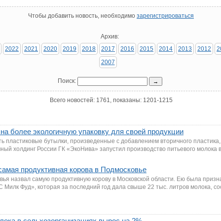
Чтобы добавить новость, необходимо
зарегистрироваться
Архив:
2022
2021
2020
2019
2018
2017
2016
2015
2014
2013
2012
2
2007
Поиск:
Всего новостей: 1761, показаны: 1201-1215
на более экологичную упаковку для своей продукции
ть пластиковые бутылки, произведенные с добавлением вторичного пластика,
ный холдинг России ГК «ЭкоНива» запустил производство питьевого молока в
самая продуктивная корова в Подмосковье
ья назвал самую продуктивную корову в Московской области. Ею была призн
Милк Фуд», которая за последний год дала свыше 22 тыс. литров молока, с
ока в сельхозорганизациях вырос на 2%