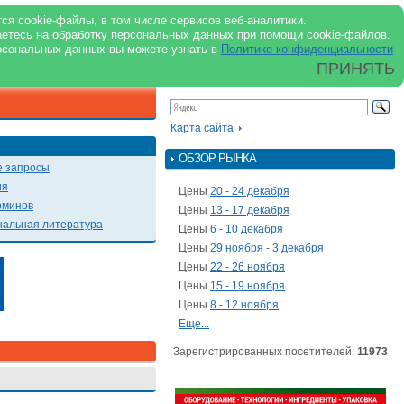
support@milkbranch.ru
ENG
ся cookie-файлы, в том числе сервисов веб-аналитики.
аетесь на обработку персональных данных при помощи cookie-файлов.
Архив номеров
Реклама на портале
Реклама в журнале
О портале
рсональных данных вы можете узнать в
Политике конфиденциальности
ПРИНЯТЬ
ПОИСК ПО ПОРТАЛУ
Презентации
Карта сайта
ОБЗОР РЫНКА
 запросы
ия
Цены
20 - 24 декабря
рминов
Цены
13 - 17 декабря
альная литература
Цены
6 - 10 декабря
Цены
29 ноября - 3 декабря
Цены
22 - 26 ноября
Цены
15 - 19 ноября
Цены
8 - 12 ноября
Еще...
Зарегистрированных посетителей:
11973