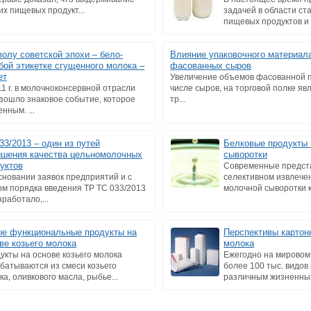
их пищевых продукт...
задачей в области с
пищевых продуктов и с
олу советской эпохи – бело-
Влияние упаковочного материала
бой этикетке сгущенного молока –
фасованных сыров
ет
Увеличение объемов фасованной п
11 г. в молочноконсервной отрасли
числе сыров, на торговой полке я
зошло знаковое событие, которое
тр...
нным. ...
33/2013 – один из путей
Белковые продукты 
шения качества цельномолочных
сыворотки
уктов
Современные предст
сновании заявок предприятий и с
селективном извлече
ом порядка введения ТР ТС 033/2013
молочной сыворотки к
аботало,...
е функциональные продукты на
Перспективы картон
ве козьего молока
молока
укты на основе козьего молока
Ежегодно на мировом
батываются из смеси козьего
более 100 тыс. видов
ка, оливкового масла, рыбье...
различным жизненным 