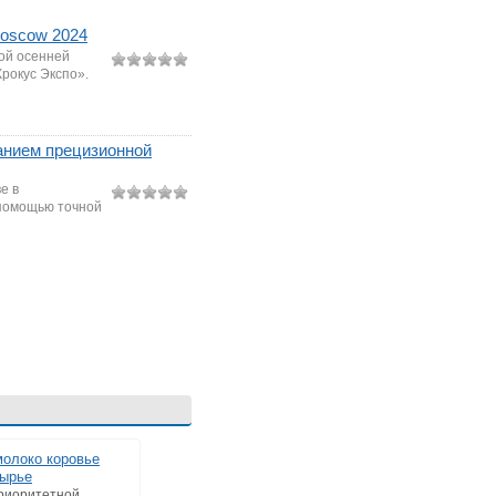
Moscow 2024
ой осенней
рокус Экспо».
ванием прецизионной
е в
 помощью точной
молоко коровье
сырье
риоритетной