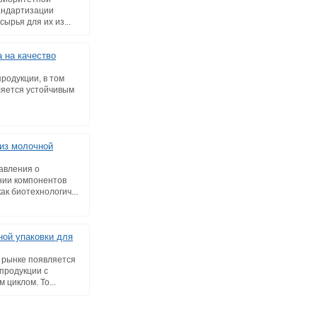
тандартизации
ырья для их из...
 на качество
родукции, в том
вляется устойчивым
из молочной
авления о
нии компонентов
ак биотехнологич...
ной упаковки для
 рынке появляется
 продукции с
циклом. То...