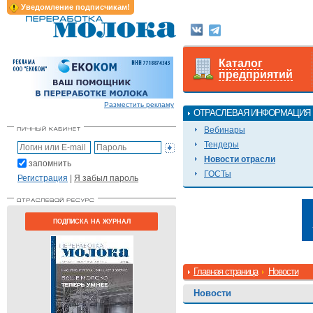
Уведомление подписчикам!
Каталог
предприятий
Разместить рекламу
ОТРАСЛЕВАЯ ИНФОРМАЦИЯ
Вебинары
Тендеры
Новости отрасли
запомнить
ГОСТы
Регистрация
|
Я забыл пароль
ПОДПИСКА НА ЖУРНАЛ
Главная страница
Новости
Новости