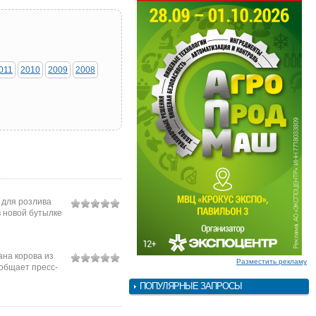
011
2010
2009
2008
 для розлива
 новой бутылке
ана корова из
Разместить рекламу
ообщает пресс-
ПОПУЛЯРНЫЕ ЗАПРОСЫ