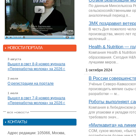
По данным Минсельхоза Ро
сельскохозяйственными орг
аналогичный период п...
ЗМК поздравил ветера
В честь Дня пожилого чел
производства, много лет п
молочный ...
Health & Nutrition — г
НОВОСТИ ПОРТАЛА
Компания Health & Nutritio
образования. Сегодня H&N
3 августа
лучшими миров...
Вышел в свет 8-й номер журнала
«Переработка молока» за 2026 г.
1 октября 2024
В России совершенств
3 июля
О регистрации на портале
Учёные Северо-Кавказског
производить мягкие сыры 
1 июля
разработки — м...
Вышел в свет 7-й номер журнала
Роботы выполняют са
«Переработка молока» за 2026 г.
Компания в Лебедянском р
для упаковки и укладки го
требовало знач...
КОНТАКТЫ
«Милкавита» на лини
СОМ, сухое молоко, «быстр
Адрес редакции: 105066, Москва,
потребителя более чем в 