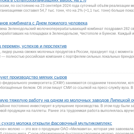
ссии, по состоянию на 23 сентября 2024 года суточный объём реализации м
анизациями составил 54,7 тыс. тонн, что на 2% (+1,1 тыс. тонн) больше пока
нов комбината с Днем пожилого человека
овека Зеленодольский молочноперерабатывающий комбинат поздравил 282 с
роработавших на площадках в Зеленодольске, Чистополе и Буинске. Каждый и
од перемен, успехов и перспектив
n, лидер рынка свежих молочных продуктов в России, празднует год с момента
 — полностью российская компания с портфелем сильных локальных брендо
уют производство мягких сыров
о федерального университета (СКФУ) занимаются созданием технологии, кот
обогащённые белком. Об этом пишут СМИ со ссылкой на пресс-службу вуза. В
мую тяжелую работу на одном из молочных заводов Липецкой о
айоне постоянно инвестирует в улучшение производства. В этом году были 
товой продукции на паллеты. Ранее эта трудоемкая работа выполнялась вручн
и сухого молока открыли фасовочный мультикомплекс
ое» молоко — это все о продукции ОАО «Милкавита», которая уже завоевала
20 странах мира. Сухое обезжиренное быстрорастворимое молоко, произвед