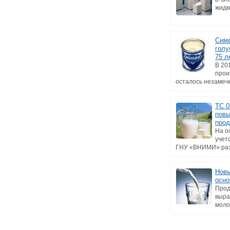
жидк
Симв
голу
75 л
В 20
прои
осталось незамече
ТС 0
повы
прод
На о
учет
ГНУ «ВНИМИ» разр
Новы
осно
Прод
выра
моло