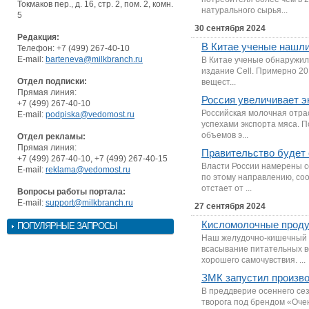
Токмаков пер., д. 16, стр. 2, пом. 2, комн.
натурального сырья...
5
30 сентября 2024
Редакция:
В Китае ученые нашли
Телефон: +7 (499) 267-40-10
E-mail:
barteneva@milkbranch.ru
В Китае ученые обнаружил
издание Cell. Примерно 20
Отдел подписки:
вещест...
Прямая линия:
Россия увеличивает э
+7 (499) 267-40-10
Российская молочная отра
E-mail:
podpiska@vedomost.ru
успехами экспорта мяса. 
объемов э...
Отдел рекламы:
Прямая линия:
Правительство будет 
+7 (499) 267-40-10, +7 (499) 267-40-15
Власти России намерены с
E-mail:
reklama@vedomost.ru
по этому направлению, со
отстает от ...
Вопросы работы портала:
E-mail:
support@milkbranch.ru
27 сентября 2024
Кисломолочные продук
ПОПУЛЯРНЫЕ ЗАПРОСЫ
Наш желудочно-кишечный т
всасывание питательных в
хорошего самочувствия. ...
ЗМК запустил произво
В преддверие осеннего се
творога под брендом «Оче