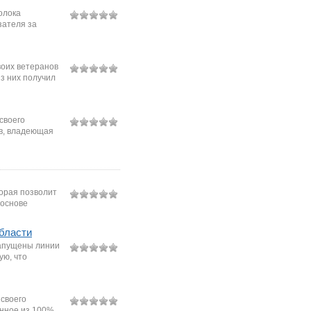
олока
зателя за
воих ветеранов
з них получил
 своего
в, владеющая
орая позволит
 основе
бласти
запущены линии
ую, что
 своего
енное из 100%