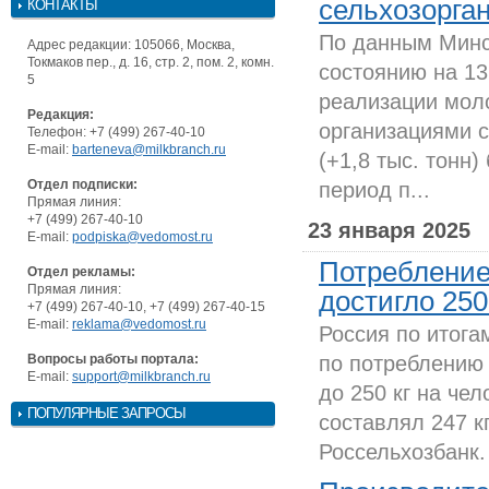
сельхозорга
КОНТАКТЫ
По данным Минс
Адрес редакции: 105066, Москва,
Токмаков пер., д. 16, стр. 2, пом. 2, комн.
состоянию на 13
5
реализации мол
Редакция:
организациями с
Телефон: +7 (499) 267-40-10
E-mail:
barteneva@milkbranch.ru
(+1,8 тыс. тонн
Отдел подписки:
период п...
Прямая линия:
+7 (499) 267-40-10
23 января 2025
E-mail:
podpiska@vedomost.ru
Потребление
Отдел рекламы:
Прямая линия:
достигло 250
+7 (499) 267-40-10, +7 (499) 267-40-15
E-mail:
reklama@vedomost.ru
Россия по итога
Вопросы работы портала:
по потреблению 
E-mail:
support@milkbranch.ru
до 250 кг на чел
ПОПУЛЯРНЫЕ ЗАПРОСЫ
составлял 247 к
Россельхозбанк.