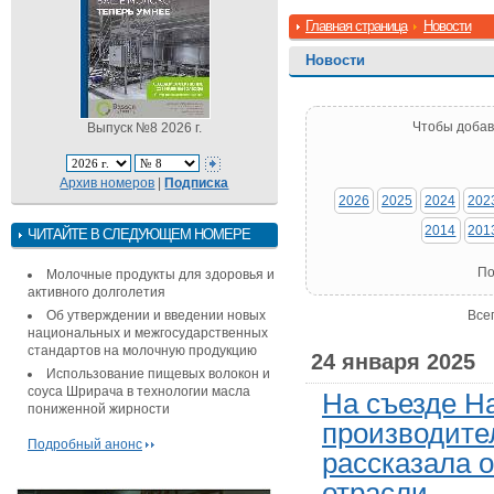
Главная страница
Новости
Новости
Чтобы добав
Выпуск №8 2026 г.
Архив номеров
|
Подписка
2026
2025
2024
202
2014
201
ЧИТАЙТЕ В СЛЕДУЮЩЕМ НОМЕРЕ
По
Молочные продукты для здоровья и
активного долголетия
Об утверждении и введении новых
Все
национальных и межгосударственных
стандартов на молочную продукцию
24 января 2025
Использование пищевых волокон и
соуса Шрирача в технологии масла
На съезде Н
пониженной жирности
производите
Подробный анонс
рассказала 
отрасли