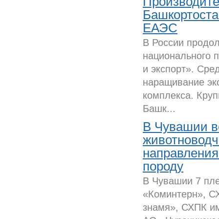
Производите
Башкортоста
ЕАЭС
В России продо
национального 
и экспорт». Сре
наращивание эк
комплекса. Кру
Башк...
В Чувашии в
животноводч
направления
породу
В Чувашии 7 пл
«Коминтерн», С
знамя», СХПК им