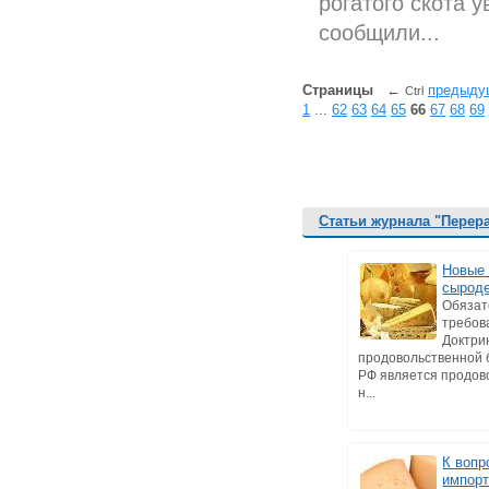
рогатого скота у
сообщили...
Страницы
←
предыду
Ctrl
1
...
62
63
64
65
66
67
68
69
Статьи журнала "Перер
Новые 
сырод
Обяза
требов
Доктри
продовольственной 
РФ является продов
н...
К вопр
импор