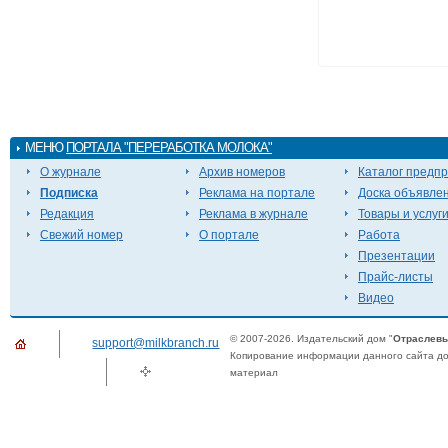
МЕНЮ
ПОРТАЛА "ПЕРЕРАБОТКА МОЛОКА"
О журнале
Архив номеров
Каталог предп
Подписка
Реклама на портале
Доска объявле
Редакция
Реклама в журнале
Товары и услуг
Свежий номер
О портале
Работа
Презентации
Прайс-листы
Видео
© 2007-2026. Издательский дом "
Отраслевы
support@milkbranch.ru
Копирование информации данного сайта доп
материал