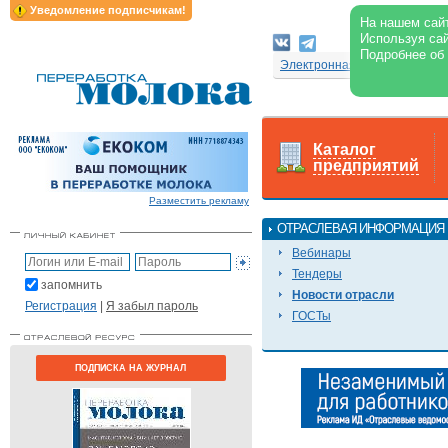
Уведомление подписчикам!
На нашем сайт
Используя сай
Подробнее об
Электронная версия журнал
Каталог
предприятий
Разместить рекламу
ОТРАСЛЕВАЯ ИНФОРМАЦИЯ
Вебинары
Тендеры
запомнить
Новости отрасли
Регистрация
|
Я забыл пароль
ГОСТы
ПОДПИСКА НА ЖУРНАЛ