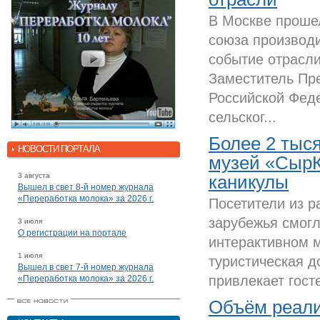
В Москве проше
союза производ
событие отрасли
Заместитель Пр
Российской Фед
сельског...
Более 2 тыся
НОВОСТИ ПОРТАЛА
музей «СырК
3 августа
каникулы
Вышел в свет 8-й номер журнала
«Переработка молока» за 2026 г.
Посетители из р
зарубежья смогл
3 июля
О регистрации на портале
интерактивном 
1 июля
туристическая д
Вышел в свет 7-й номер журнала
привлекает гост
«Переработка молока» за 2026 г.
Объём реали