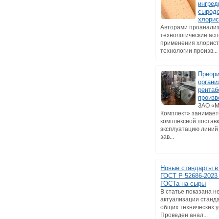
ингред
сырод
хлорис
Авторами проанали
технологические ас
применения хлорист
технологии произв...
Приори
органи
рентаб
произв
ЗАО «
Комплект» занимает
комплексной поставк
эксплуатацию линий
зав...
Новые стандарты в
ГОСТ Р 52686-2023 
ГОСТа на сыры
В статье показана 
актуализации станд
общих технических у
Проведен анал...