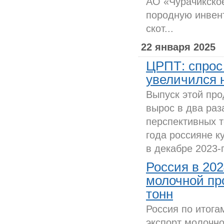
АО «Чурачикско
породную инвент
скот...
22 января 2025
ЦРПТ: спрос
увеличился н
Выпуск этой про
вырос в два раз
перспективных т
года россияне к
в декабре 2023-
Россия в 202
молочной про
тонн
Россия по итога
экспорт молочно