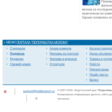
Прием
фальс
молока за последние
практически не изме
Однако появились но
МЕНЮ
ПОРТАЛА "ПЕРЕРАБОТКА МОЛОКА"
О журнале
Архив номеров
Каталог предп
Подписка
Реклама на портале
Доска объявле
Редакция
Реклама в журнале
Товары и услуг
Свежий номер
О портале
Работа
Презентации
Прайс-листы
Видео
© 2007-2026. Издательский дом "
Отраслевы
support@milkbranch.ru
Копирование информации данного сайта доп
материал