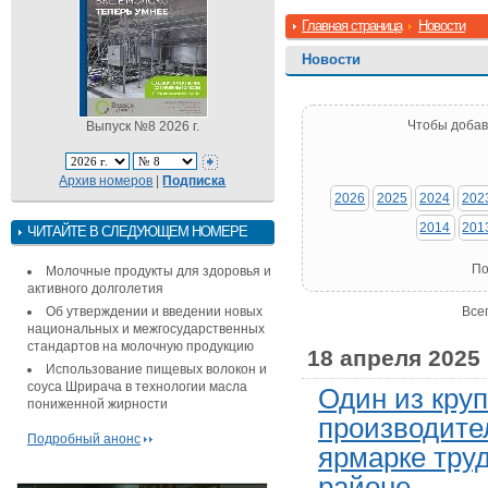
Главная страница
Новости
Новости
Чтобы добав
Выпуск №8 2026 г.
Архив номеров
|
Подписка
2026
2025
2024
202
2014
201
ЧИТАЙТЕ В СЛЕДУЮЩЕМ НОМЕРЕ
По
Молочные продукты для здоровья и
активного долголетия
Об утверждении и введении новых
Все
национальных и межгосударственных
стандартов на молочную продукцию
18 апреля 2025
Использование пищевых волокон и
соуса Шрирача в технологии масла
Один из кру
пониженной жирности
производите
Подробный анонс
ярмарке тру
районе