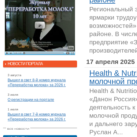
Региональный 
ярмарки трудоу
возможностей» 
районе. В числ
предприятие «З
производителей
17 апреля 2025
НОВОСТИ ПОРТАЛА
Health & Nutr
3 августа
молочной про
Вышел в свет 8-й номер журнала
«Переработка молока» за 2026 г.
Health & Nutrit
3 июля
«Данон Россия»
О регистрации на портале
деятельность к
1 июля
молочной проду
Вышел в свет 7-й номер журнала
«Переработка молока» за 2026 г.
и дальнего зар
Руслан А...