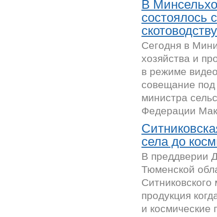
В Минсельхо
состоялось 
скотоводству
Сегодня в Мини
хозяйства и пр
в режиме виде
совещание под
министра сельс
Федерации Макс
Ситниковская
села до кос
В преддверии Д
Тюменской обл
Ситниковского 
продукция когд
и космические 