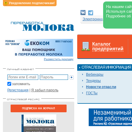
Уведомление подписчикам!
На нашем сайт
Используя сай
Подробнее об
Электронная версия журнал
Каталог
предприятий
Разместить рекламу
ОТРАСЛЕВАЯ ИНФОРМАЦИЯ
Вебинары
Тендеры
запомнить
Новости отрасли
Регистрация
|
Я забыл пароль
ГОСТы
ПОДПИСКА НА ЖУРНАЛ