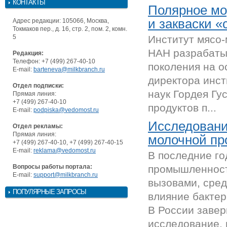
КОНТАКТЫ
Полярное мо
и закваски «
Адрес редакции: 105066, Москва,
Токмаков пер., д. 16, стр. 2, пом. 2, комн.
5
Институт мясо
НАН разрабаты
Редакция:
Телефон: +7 (499) 267-40-10
поколения на о
E-mail:
barteneva@milkbranch.ru
директора инст
Отдел подписки:
наук Гордея Гу
Прямая линия:
+7 (499) 267-40-10
продуктов п...
E-mail:
podpiska@vedomost.ru
Исследовани
Отдел рекламы:
Прямая линия:
молочной п
+7 (499) 267-40-10, +7 (499) 267-40-15
E-mail:
reklama@vedomost.ru
В последние г
Вопросы работы портала:
промышленност
E-mail:
support@milkbranch.ru
вызовами, сред
ПОПУЛЯРНЫЕ ЗАПРОСЫ
влияние бакте
В России заве
исследование, 