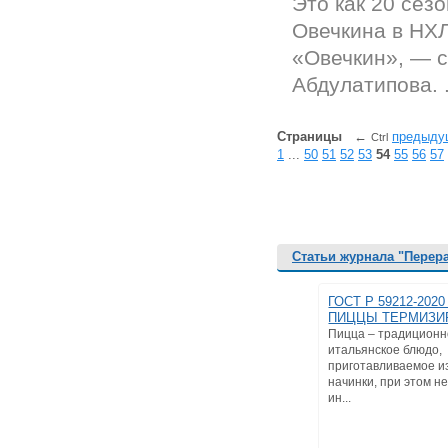
Это как 20 сез
Овечкина в НХЛ
«Овечкин», — с
Абдулатипова. .
Страницы
←
предыду
Ctrl
1
...
50
51
52
53
54
55
56
57
Статьи журнала "Перер
ГОСТ Р 59212-202
ПИЦЦЫ ТЕРМИЗИ
Пицца – традицион
итальянское блюдо,
приготавливаемое из
начинки, при этом 
ин...