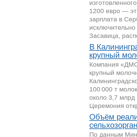
изготовленного
1200 евро — эт
зарплата в Сер
исключительно
Засавица, расп
В Калинингр
крупный моло
Компания «ДМС
крупный молочн
Калининградск
100 000 т моло
около 3,7 млрд
Церемония откр
Объём реали
сельхозорга
По данным Мин