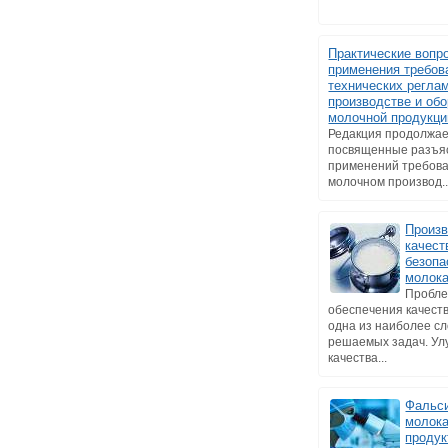
Практические вопр
применения требов
технических регла
производстве и обо
молочной продукци
Редакция продолжае
посвященные разъя
применений требова
молочном производ..
Произв
качест
безопа
молока
Пробл
обеспечения качеств
одна из наиболее с
решаемых задач. У
качества...
Фальс
молока
продук